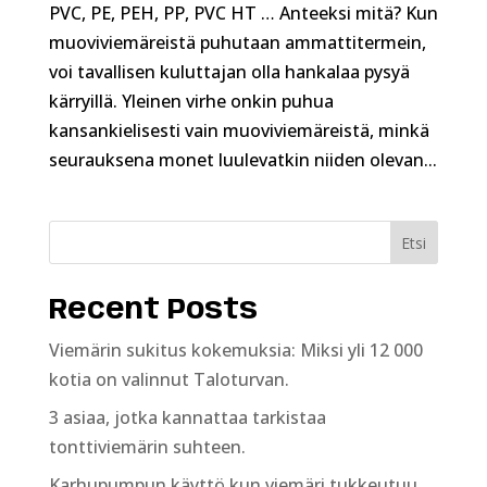
PVC, PE, PEH, PP, PVC HT … Anteeksi mitä? Kun
muoviviemäreistä puhutaan ammattitermein,
voi tavallisen kuluttajan olla hankalaa pysyä
kärryillä. Yleinen virhe onkin puhua
kansankielisesti vain muoviviemäreistä, minkä
seurauksena monet luulevatkin niiden olevan...
Etsi
Recent Posts
Viemärin sukitus kokemuksia: Miksi yli 12 000
kotia on valinnut Taloturvan.
3 asiaa, jotka kannattaa tarkistaa
tonttiviemärin suhteen.
Karhupumpun käyttö kun viemäri tukkeutuu