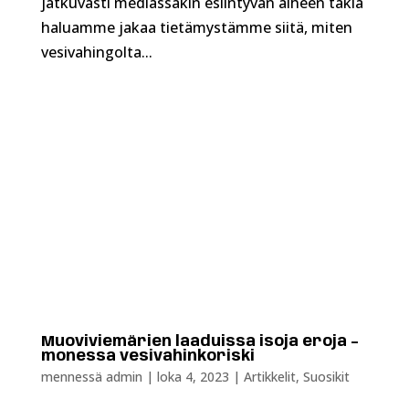
jatkuvasti mediassakin esiintyvän aiheen takia
haluamme jakaa tietämystämme siitä, miten
vesivahingolta...
Muoviviemärien laaduissa isoja eroja –
monessa vesivahinkoriski
mennessä
admin
|
loka 4, 2023
|
Artikkelit
,
Suosikit