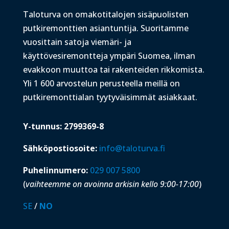
Taloturva on omakotitalojen sisäpuolisten
putkiremonttien asiantuntija. Suoritamme
vuosittain satoja viemäri- ja
käyttövesiremontteja ympäri Suomea, ilman
evakkoon muuttoa tai rakenteiden rikkomista.
Yli 1 600 arvostelun perusteella meillä on
putkiremonttialan tyytyväisimmät asiakkaat.
Y-tunnus: 2799369-8
Sähköpostiosoite:
info@taloturva.fi
Puhelinnumero:
029 007 5800
(
vaihteemme on avoinna arkisin kello 9:00-17:00
)
SE
/
NO