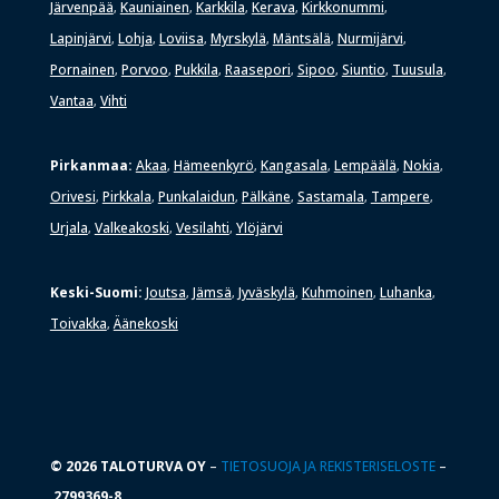
Järvenpää
Kauniainen
Karkkila
Kerava
Kirkkonummi
,
,
,
,
,
Lapinjärvi
Lohja
Loviisa
Myrskylä
Mäntsälä
Nurmijärvi
,
,
,
,
,
,
Pornainen
Porvoo
Pukkila
Raasepori
Sipoo
Siuntio
Tuusula
,
,
,
,
,
,
,
Vantaa
Vihti
,
Pirkanmaa:
Akaa
Hämeenkyrö
Kangasala
Lempäälä
Nokia
,
,
,
,
,
Orivesi
Pirkkala
Punkalaidun
Pälkäne
Sastamala
Tampere
,
,
,
,
,
,
Urjala
Valkeakoski
Vesilahti
Ylöjärvi
,
,
,
Keski-Suomi:
Joutsa
Jämsä
Jyväskylä
Kuhmoinen
Luhanka
,
,
,
,
,
Toivakka
Äänekoski
,
© 2026 TALOTURVA OY
–
TIETOSUOJA JA REKISTERISELOSTE
–
2799369-8