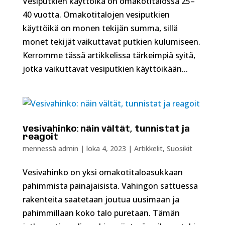
Vesiputkien käyttöikä on omakotitalossa 25–
40 vuotta. Omakotitalojen vesiputkien
käyttöikä on monen tekijän summa, sillä
monet tekijät vaikuttavat putkien kulumiseen.
Kerromme tässä artikkelissa tärkeimpiä syitä,
jotka vaikuttavat vesiputkien käyttöikään...
Vesivahinko: näin vältät, tunnistat ja
reagoit
mennessä
admin
|
loka 4, 2023
|
Artikkelit
,
Suosikit
Vesivahinko on yksi omakotitaloasukkaan
pahimmista painajaisista. Vahingon sattuessa
rakenteita saatetaan joutua uusimaan ja
pahimmillaan koko talo puretaan. Tämän