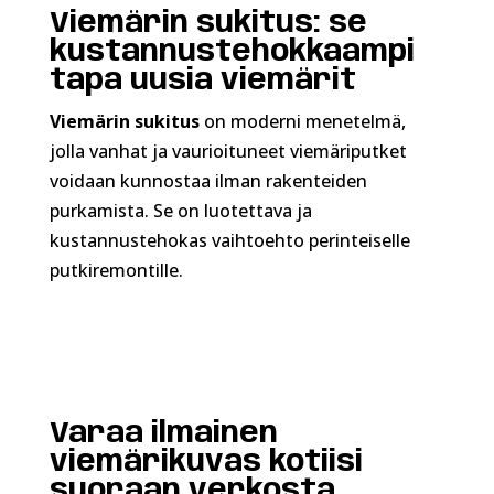
Viemärin sukitus: se
kustannustehokkaampi
tapa uusia viemärit
Viemärin sukitus
on moderni menetelmä,
jolla vanhat ja vaurioituneet viemäriputket
voidaan kunnostaa ilman rakenteiden
purkamista. Se on luotettava ja
kustannustehokas vaihtoehto perinteiselle
putkiremontille.
Varaa ilmainen
viemärikuvas kotiisi
suoraan verkosta.