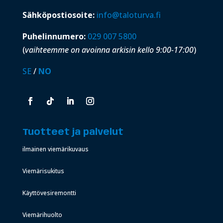
Sähköpostiosoite:
info@taloturva.fi
Puhelinnumero:
029 007 5800
(
vaihteemme on avoinna arkisin kello 9:00-17:00
)
SE
/
NO
Tuotteet ja palvelut
ilmainen viemärikuvaus
Viemärisukitus
Käyttövesiremontti
Viemärihuolto