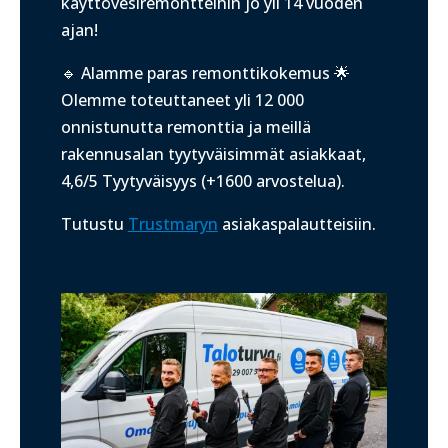
käyttövesiremontteihin jo yli 14 vuoden
ajan!
🔹 Alamme paras remonttikokemus 🌟
Olemme toteuttaneet yli 12 000
onnistunutta remonttia ja meillä
r
akennusalan tyytyväisimmät asiakkaat,
4,6/5 Tyytyväisyys (+1600 arvostelua).
Tutustu
Trustmaryn
asiakaspalautteisiin.