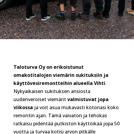
Taloturva Oy on erikoistunut
omakotitalojen viemärin sukituksiin ja
käyttövesiremontteihin alueella Vihti
.
Nykyaikaisen sukituksen ansiosta
uudenveroiset viemärit
valmistuvat jopa
viikossa
ja voit asua mukavasti kotonasi koko
remontin ajan. Tämä vaivaton ja tehokas
ratkaisu pidentää putkiston käyttöikää jopa 50
vuotta ja turvaa kotisi arvon pitkälle