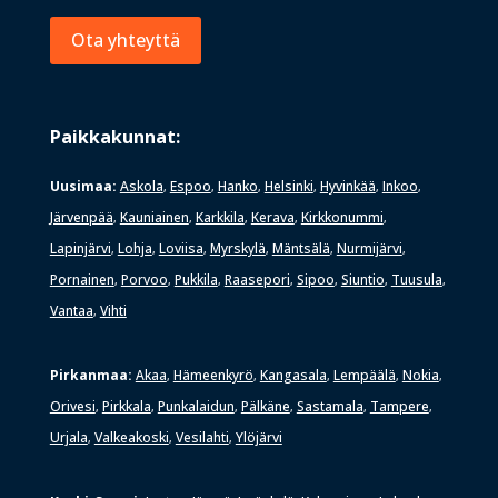
Ota yhteyttä
Paikkakunnat:
Uusimaa:
Askola
Espoo
Hanko
Helsinki
Hyvinkää
Inkoo
,
,
,
,
,
,
Järvenpää
Kauniainen
Karkkila
Kerava
Kirkkonummi
,
,
,
,
,
Lapinjärvi
Lohja
Loviisa
Myrskylä
Mäntsälä
Nurmijärvi
,
,
,
,
,
,
Pornainen
Porvoo
Pukkila
Raasepori
Sipoo
Siuntio
Tuusula
,
,
,
,
,
,
,
Vantaa
Vihti
,
Pirkanmaa:
Akaa
Hämeenkyrö
Kangasala
Lempäälä
Nokia
,
,
,
,
,
Orivesi
Pirkkala
Punkalaidun
Pälkäne
Sastamala
Tampere
,
,
,
,
,
,
Urjala
Valkeakoski
Vesilahti
Ylöjärvi
,
,
,