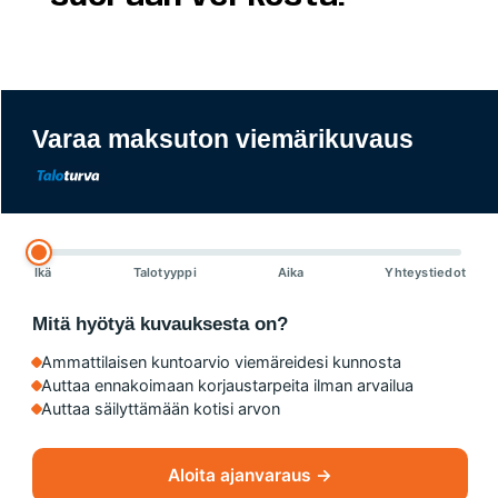
Varaa maksuton viemärikuvaus
Ikä
Talotyyppi
Aika
Yhteystiedot
Mitä hyötyä kuvauksesta on?
Ammattilaisen kuntoarvio viemäreidesi kunnosta
Auttaa ennakoimaan korjaustarpeita ilman arvailua
Auttaa säilyttämään kotisi arvon
Aloita ajanvaraus →