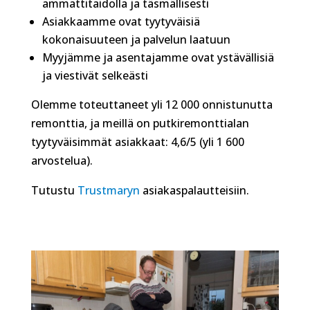
ammattitaidolla ja täsmällisesti
Asiakkaamme ovat tyytyväisiä
kokonaisuuteen ja palvelun laatuun
Myyjämme ja asentajamme ovat ystävällisiä
ja viestivät selkeästi
Olemme toteuttaneet yli 12 000 onnistunutta
remonttia, ja meillä on putkiremonttialan
tyytyväisimmät asiakkaat: 4,6/5 (yli 1 600
arvostelua).
Tutustu
Trustmaryn
asiakaspalautteisiin.