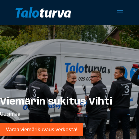
Viemärin sukitus Vihti
Uusimaa
Varaa viemärikuvaus verkosta!