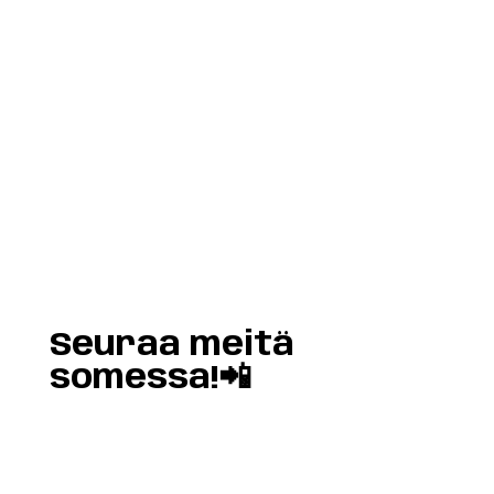
Load More
Follow on Instagram
Seuraa meitä
somessa!📲