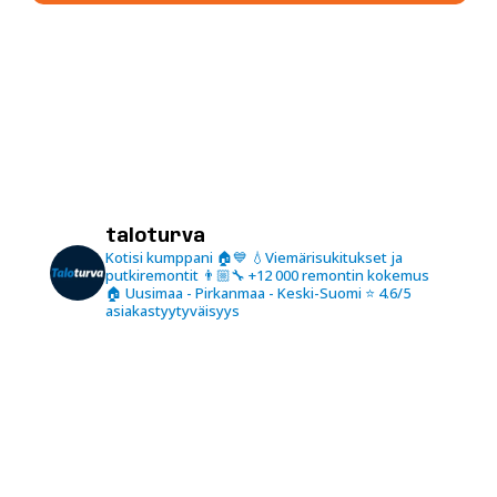
taloturva
Kotisi kumppani 🏠💙
💧Viemärisukitukset ja
putkiremontit
👨🏼‍🔧 +12 000 remontin kokemus
🏠 Uusimaa - Pirkanmaa - Keski-Suomi
⭐️ 4.6/5
asiakastyytyväisyys