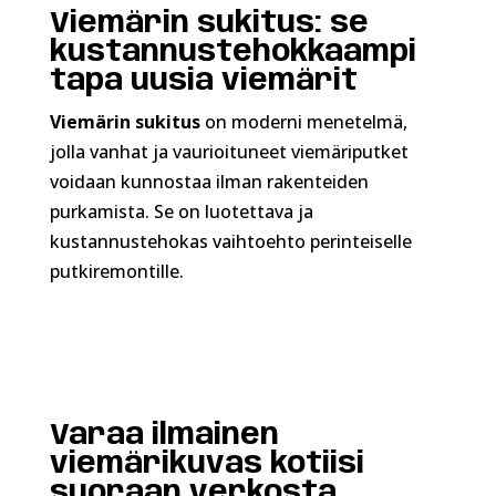
Viemärin sukitus: se
kustannustehokkaampi
tapa uusia viemärit
Viemärin sukitus
on moderni menetelmä,
jolla vanhat ja vaurioituneet viemäriputket
voidaan kunnostaa ilman rakenteiden
purkamista. Se on luotettava ja
kustannustehokas vaihtoehto perinteiselle
putkiremontille.
Varaa ilmainen
viemärikuvas kotiisi
suoraan verkosta.