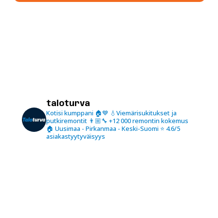
taloturva
Kotisi kumppani 🏠💙
💧Viemärisukitukset ja
putkiremontit
👨🏼‍🔧 +12 000 remontin kokemus
🏠 Uusimaa - Pirkanmaa - Keski-Suomi
⭐️ 4.6/5
asiakastyytyväisyys