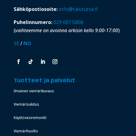
Sähköpostiosoite:
info@taloturva.fi
Puhelinnumero:
029 007 5800
(
vaihteemme on avoinna arkisin kello 9:00-17:00
)
SE
/
NO
Tuotteet ja palvelut
ilmainen viemärikuvaus
Viemärisukitus
Käyttövesiremontti
Viemärihuolto