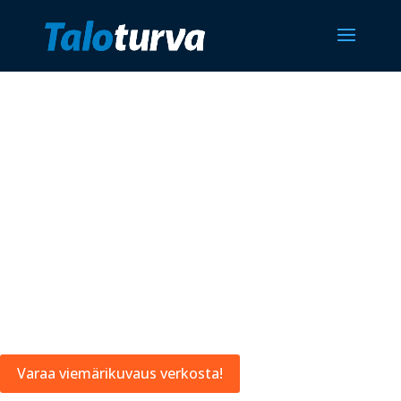
Viemärin sukitus Kerava
Uusimaa
Varaa viemärikuvaus verkosta!