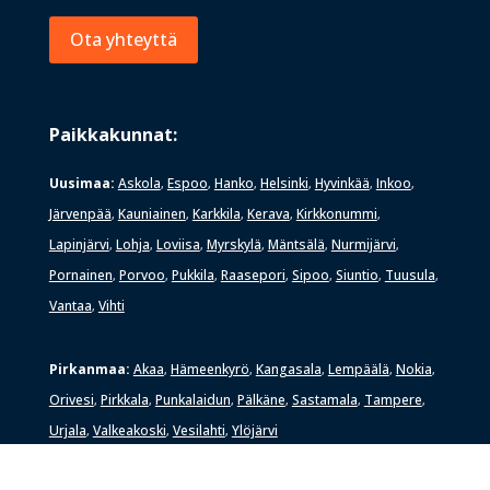
Ota yhteyttä
Paikkakunnat:
Uusimaa:
Askola
Espoo
Hanko
Helsinki
Hyvinkää
Inkoo
,
,
,
,
,
,
Järvenpää
Kauniainen
Karkkila
Kerava
Kirkkonummi
,
,
,
,
,
Lapinjärvi
Lohja
Loviisa
Myrskylä
Mäntsälä
Nurmijärvi
,
,
,
,
,
,
Pornainen
Porvoo
Pukkila
Raasepori
Sipoo
Siuntio
Tuusula
,
,
,
,
,
,
,
Vantaa
Vihti
,
Pirkanmaa:
Akaa
Hämeenkyrö
Kangasala
Lempäälä
Nokia
,
,
,
,
,
Orivesi
Pirkkala
Punkalaidun
Pälkäne
Sastamala
Tampere
,
,
,
,
,
,
Urjala
Valkeakoski
Vesilahti
Ylöjärvi
,
,
,