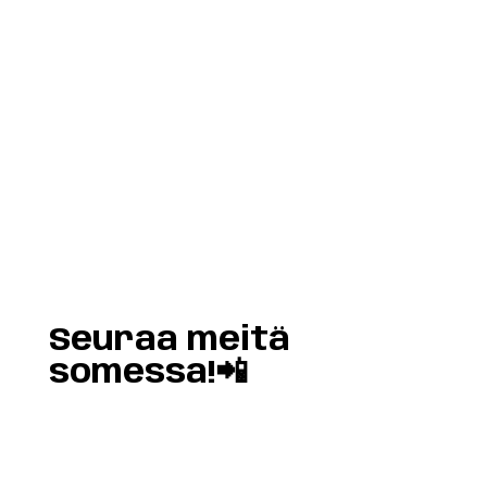
Load More
Follow on Instagram
Seuraa meitä
somessa!📲