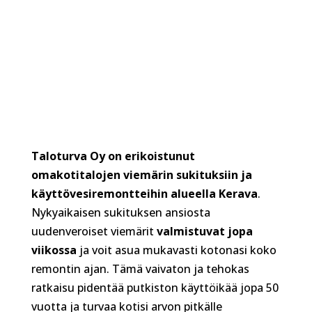
Taloturva Oy on erikoistunut
omakotitalojen viemärin sukituksiin ja
käyttövesiremontteihin alueella Kerava
.
Nykyaikaisen sukituksen ansiosta
uudenveroiset viemärit
valmistuvat jopa
viikossa
ja voit asua mukavasti kotonasi koko
remontin ajan. Tämä vaivaton ja tehokas
ratkaisu pidentää putkiston käyttöikää jopa 50
vuotta ja turvaa kotisi arvon pitkälle