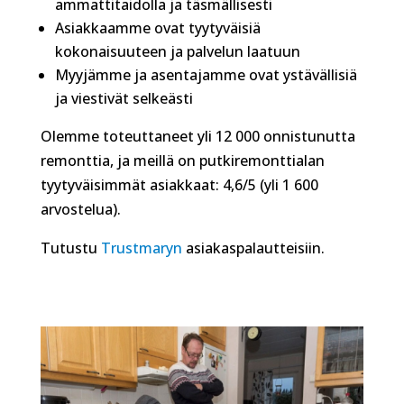
ammattitaidolla ja täsmällisesti
Asiakkaamme ovat tyytyväisiä
kokonaisuuteen ja palvelun laatuun
Myyjämme ja asentajamme ovat ystävällisiä
ja viestivät selkeästi
Olemme toteuttaneet yli 12 000 onnistunutta
remonttia, ja meillä on putkiremonttialan
tyytyväisimmät asiakkaat: 4,6/5 (yli 1 600
arvostelua).
Tutustu
Trustmaryn
asiakaspalautteisiin.