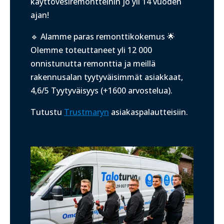
käyttövesiremontteihin jo yli 14 vuoden
ajan!
🔹 Alamme paras remonttikokemus 🌟
Olemme toteuttaneet yli 12 000
onnistunutta remonttia ja meillä
r
akennusalan tyytyväisimmät asiakkaat,
4,6/5 Tyytyväisyys (+1600 arvostelua).
Tutustu
Trustmaryn
asiakaspalautteisiin.