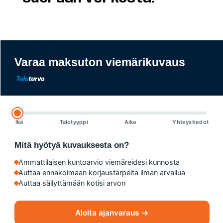
Varaa maksuton viemärikuvaus
Ikä
Talotyyppi
Aika
Yhteystiedot
Mitä hyötyä kuvauksesta on?
Ammattilaisen kuntoarvio viemäreidesi kunnosta
Auttaa ennakoimaan korjaustarpeita ilman arvailua
Auttaa säilyttämään kotisi arvon
Aloita ajanvaraus →