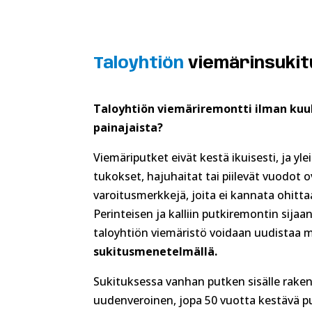
Taloyhtiön
viemärinsuki
Taloyhtiön viemäriremontti ilman ku
painajaista?
Viemäriputket eivät kestä ikuisesti, ja yle
tukokset, hajuhaitat tai piilevät vuodot 
varoitusmerkkejä, joita ei kannata ohitta
Perinteisen ja kalliin putkiremontin sijaa
taloyhtiön viemäristö voidaan uudistaa m
sukitusmenetelmällä.
Sukituksessa vanhan putken sisälle rake
uudenveroinen, jopa 50 vuotta kestävä pu