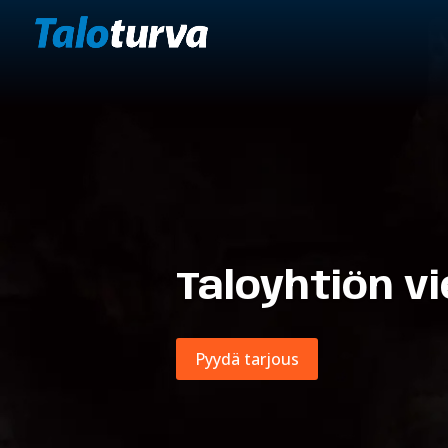
Taloyhtiön v
Pyydä tarjous