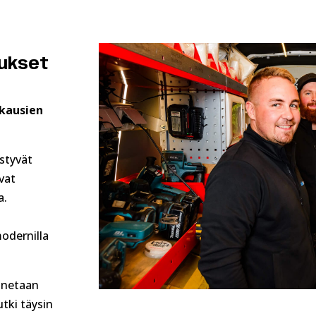
tukset
ukausien
istyvät
ovat
a.
n
odernilla
nnetaan
tki täysin