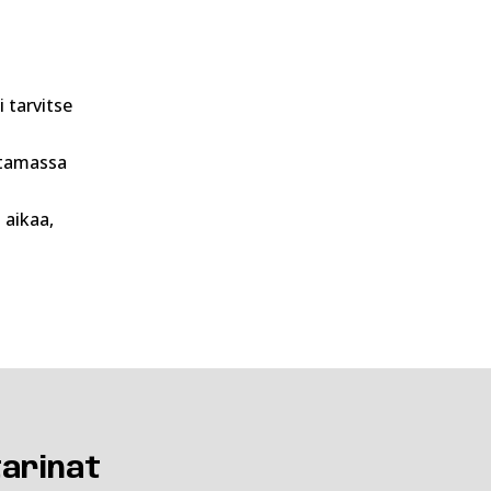
 tarvitse
utamassa
 aikaa,
tarinat