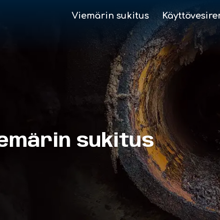
Viemärin sukitus
Käyttövesire
iemärin sukitus