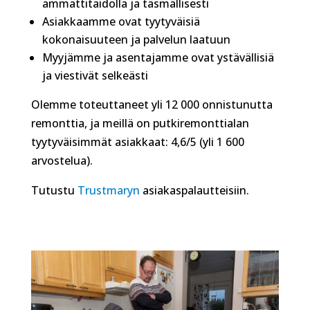
ammattitaidolla ja täsmällisesti
Asiakkaamme ovat tyytyväisiä
kokonaisuuteen ja palvelun laatuun
Myyjämme ja asentajamme ovat ystävällisiä
ja viestivät selkeästi
Olemme toteuttaneet yli 12 000 onnistunutta
remonttia, ja meillä on putkiremonttialan
tyytyväisimmät asiakkaat: 4,6/5 (yli 1 600
arvostelua).
Tutustu
Trustmaryn
asiakaspalautteisiin.