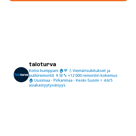
taloturva
Kotisi kumppani 🏠💙
💧Viemärisukitukset ja
putkiremontit
👨🏼‍🔧 +12 000 remontin kokemus
🏠 Uusimaa - Pirkanmaa - Keski-Suomi
⭐️ 4.6/5
asiakastyytyväisyys