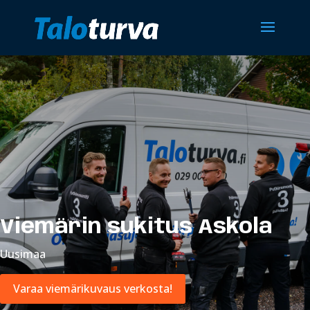
Viemärin sukitus Askola
Uusimaa
Varaa viemärikuvaus verkosta!