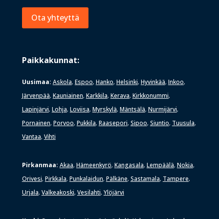
Ota yhteyttä
Paikkakunnat:
Uusimaa:
Askola
Espoo
Hanko
Helsinki
Hyvinkää
Inkoo
,
,
,
,
,
,
Järvenpää
Kauniainen
Karkkila
Kerava
Kirkkonummi
,
,
,
,
,
Lapinjärvi
Lohja
Loviisa
Myrskylä
Mäntsälä
Nurmijärvi
,
,
,
,
,
,
Pornainen
Porvoo
Pukkila
Raasepori
Sipoo
Siuntio
Tuusula
,
,
,
,
,
,
,
Vantaa
Vihti
,
Pirkanmaa:
Akaa
Hämeenkyrö
Kangasala
Lempäälä
Nokia
,
,
,
,
,
Orivesi
Pirkkala
Punkalaidun
Pälkäne
Sastamala
Tampere
,
,
,
,
,
,
Urjala
Valkeakoski
Vesilahti
Ylöjärvi
,
,
,