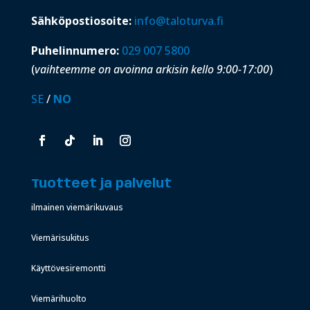
Sähköpostiosoite:
info@taloturva.fi
Puhelinnumero:
029 007 5800
(
vaihteemme on avoinna arkisin kello 9:00-17:00
)
SE
/
NO
Tuotteet ja palvelut
ilmainen viemärikuvaus
Viemärisukitus
Käyttövesiremontti
Viemärihuolto