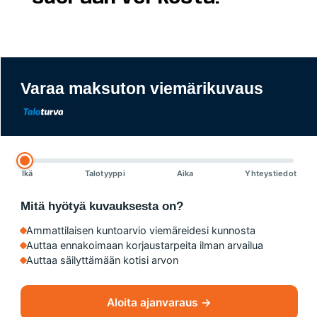
Varaa maksuton viemärikuvaus
Ikä
Talotyyppi
Aika
Yhteystiedot
Mitä hyötyä kuvauksesta on?
Ammattilaisen kuntoarvio viemäreidesi kunnosta
Auttaa ennakoimaan korjaustarpeita ilman arvailua
Auttaa säilyttämään kotisi arvon
Aloita ajanvaraus →