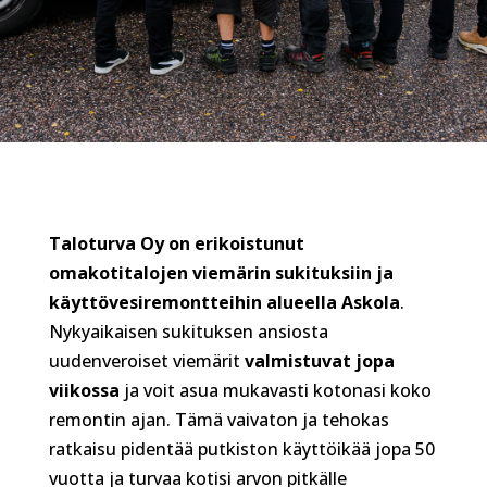
Taloturva Oy on erikoistunut
omakotitalojen viemärin sukituksiin ja
käyttövesiremontteihin alueella Askola
.
Nykyaikaisen sukituksen ansiosta
uudenveroiset viemärit
valmistuvat jopa
viikossa
ja voit asua mukavasti kotonasi koko
remontin ajan. Tämä vaivaton ja tehokas
ratkaisu pidentää putkiston käyttöikää jopa 50
vuotta ja turvaa kotisi arvon pitkälle