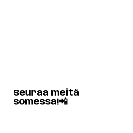
Load More
Follow on Instagram
Seuraa meitä
somessa!📲