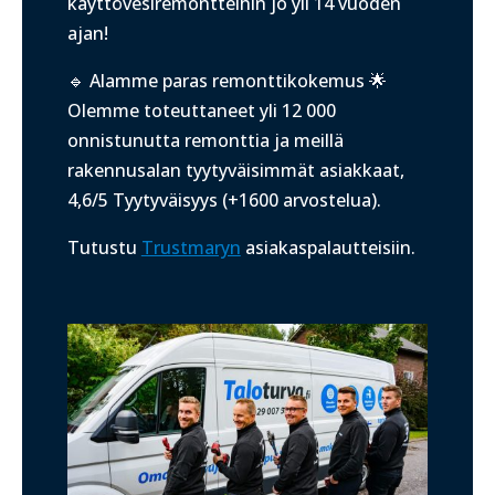
käyttövesiremontteihin jo yli 14 vuoden
ajan!
🔹 Alamme paras remonttikokemus 🌟
Olemme toteuttaneet yli 12 000
onnistunutta remonttia ja meillä
r
akennusalan tyytyväisimmät asiakkaat,
4,6/5 Tyytyväisyys (+1600 arvostelua).
Tutustu
Trustmaryn
asiakaspalautteisiin.