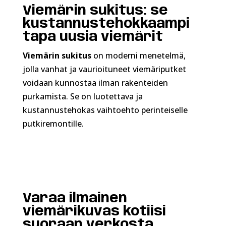
Viemärin sukitus: se
kustannustehokkaampi
tapa uusia viemärit
Viemärin sukitus
on moderni menetelmä,
jolla vanhat ja vaurioituneet viemäriputket
voidaan kunnostaa ilman rakenteiden
purkamista. Se on luotettava ja
kustannustehokas vaihtoehto perinteiselle
putkiremontille.
Varaa ilmainen
viemärikuvas kotiisi
suoraan verkosta.