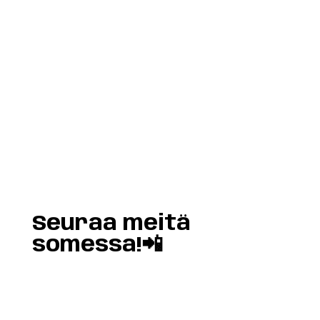
Load More
Follow on Instagram
Seuraa meitä
somessa!📲