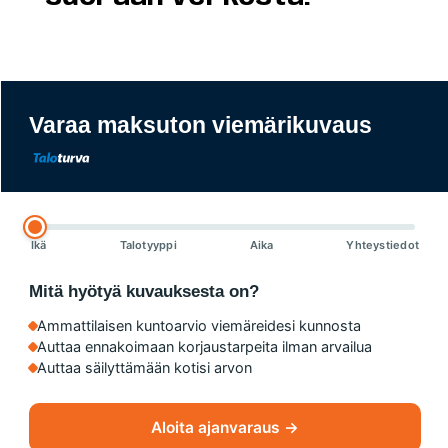
Varaa maksuton viemärikuvaus
Ikä
Talotyyppi
Aika
Yhteystiedot
Mitä hyötyä kuvauksesta on?
Ammattilaisen kuntoarvio viemäreidesi kunnosta
Auttaa ennakoimaan korjaustarpeita ilman arvailua
Auttaa säilyttämään kotisi arvon
Aloita ajanvaraus →