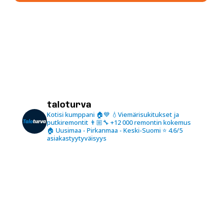
taloturva
Kotisi kumppani 🏠💙
💧Viemärisukitukset ja
putkiremontit
👨🏼‍🔧 +12 000 remontin kokemus
🏠 Uusimaa - Pirkanmaa - Keski-Suomi
⭐️ 4.6/5
asiakastyytyväisyys