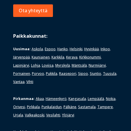
Ota yhteyttä
Paikkakunnat:
Uusimaa:
Askola
Espoo
Hanko
Helsinki
Hyvinkää
Inkoo
,
,
,
,
,
,
Järvenpää
Kauniainen
Karkkila
Kerava
Kirkkonummi
,
,
,
,
,
Lapinjärvi
Lohja
Loviisa
Myrskylä
Mäntsälä
Nurmijärvi
,
,
,
,
,
,
Pornainen
Porvoo
Pukkila
Raasepori
Sipoo
Siuntio
Tuusula
,
,
,
,
,
,
,
Vantaa
Vihti
,
Pirkanmaa:
Akaa
Hämeenkyrö
Kangasala
Lempäälä
Nokia
,
,
,
,
,
Orivesi
Pirkkala
Punkalaidun
Pälkäne
Sastamala
Tampere
,
,
,
,
,
,
Urjala
Valkeakoski
Vesilahti
Ylöjärvi
,
,
,