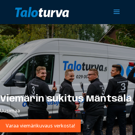
Viemärin sukitus Mäntsälä
Uusimaa
Varaa viemärikuvaus verkosta!