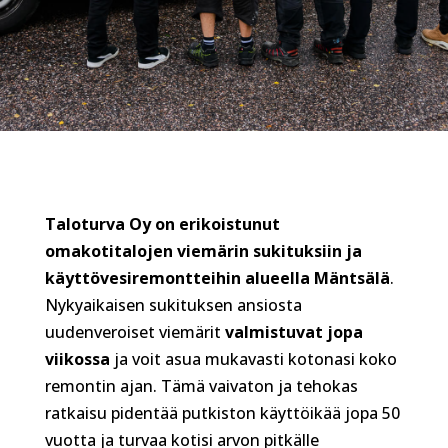
Taloturva Oy on erikoistunut
omakotitalojen viemärin sukituksiin ja
käyttövesiremontteihin alueella Mäntsälä
.
Nykyaikaisen sukituksen ansiosta
uudenveroiset viemärit
valmistuvat jopa
viikossa
ja voit asua mukavasti kotonasi koko
remontin ajan. Tämä vaivaton ja tehokas
ratkaisu pidentää putkiston käyttöikää jopa 50
vuotta ja turvaa kotisi arvon pitkälle