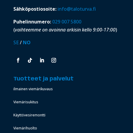
Sähköpostiosoite:
info@taloturva.fi
Puhelinnumero:
029 007 5800
(
vaihteemme on avoinna arkisin kello 9:00-17:00
)
SE
/
NO
Tuotteet ja palvelut
ilmainen viemärikuvaus
Viemärisukitus
Käyttövesiremontti
Viemärihuolto