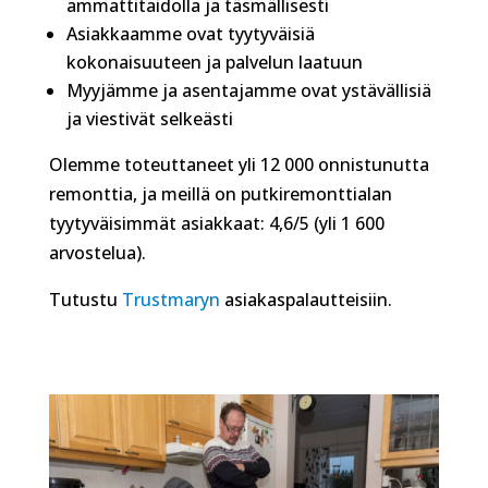
ammattitaidolla ja täsmällisesti
Asiakkaamme ovat tyytyväisiä
kokonaisuuteen ja palvelun laatuun
Myyjämme ja asentajamme ovat ystävällisiä
ja viestivät selkeästi
Olemme toteuttaneet yli 12 000 onnistunutta
remonttia, ja meillä on putkiremonttialan
tyytyväisimmät asiakkaat: 4,6/5 (yli 1 600
arvostelua).
Tutustu
Trustmaryn
asiakaspalautteisiin.