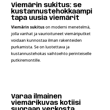
Viemärin sukitus: se
kustannustehokkaampi
tapa uusia viemärit
Viemärin sukitus
on moderni menetelmä,
jolla vanhat ja vaurioituneet viemäriputket
voidaan kunnostaa ilman rakenteiden
purkamista. Se on luotettava ja
kustannustehokas vaihtoehto perinteiselle
putkiremontille.
Varaa ilmainen
viemärikuvas kotiisi
suoraan verkosta.