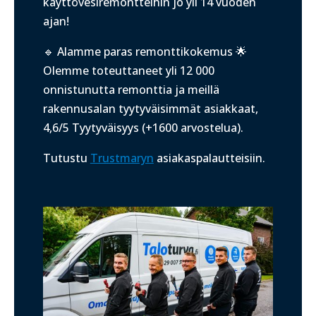
käyttövesiremontteihin jo yli 14 vuoden
ajan!
🔹 Alamme paras remonttikokemus 🌟
Olemme toteuttaneet yli 12 000
onnistunutta remonttia ja meillä
r
akennusalan tyytyväisimmät asiakkaat,
4,6/5 Tyytyväisyys (+1600 arvostelua).
Tutustu
Trustmaryn
asiakaspalautteisiin.