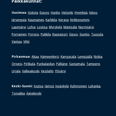
Paikkakunnat:
Uusimaa:
Askola
Espoo
Hanko
Helsinki
Hyvinkää
Inkoo
,
,
,
,
,
,
Järvenpää
Kauniainen
Karkkila
Kerava
Kirkkonummi
,
,
,
,
,
Lapinjärvi
Lohja
Loviisa
Myrskylä
Mäntsälä
Nurmijärvi
,
,
,
,
,
,
Pornainen
Porvoo
Pukkila
Raasepori
Sipoo
Siuntio
Tuusula
,
,
,
,
,
,
,
Vantaa
Vihti
,
Pirkanmaa:
Akaa
Hämeenkyrö
Kangasala
Lempäälä
Nokia
,
,
,
,
,
Orivesi
Pirkkala
Punkalaidun
Pälkäne
Sastamala
Tampere
,
,
,
,
,
,
Urjala
Valkeakoski
Vesilahti
Ylöjärvi
,
,
,
Keski-Suomi:
Joutsa
Jämsä
Jyväskylä
Kuhmoinen
Luhanka
,
,
,
,
,
Toivakka
Äänekoski
,