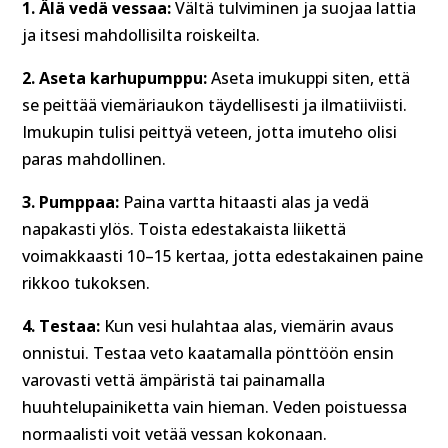
1. Älä vedä vessaa:
Vältä tulviminen ja suojaa lattia
ja itsesi mahdollisilta roiskeilta.
2.
Aseta karhupumppu:
Aseta imukuppi siten, että
se peittää viemäriaukon täydellisesti ja ilmatiiviisti.
Imukupin tulisi peittyä veteen, jotta imuteho olisi
paras mahdollinen.
3.
Pumppaa:
Paina vartta hitaasti alas ja vedä
napakasti ylös. Toista edestakaista liikettä
voimakkaasti 10–15 kertaa, jotta edestakainen paine
rikkoo tukoksen.
4. Testaa:
Kun vesi hulahtaa alas, viemärin avaus
onnistui. Testaa veto kaatamalla pönttöön ensin
varovasti vettä ämpäristä tai painamalla
huuhtelupainiketta vain hieman. Veden poistuessa
normaalisti voit vetää vessan kokonaan.