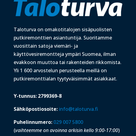
Taloturva on omakotitalojen sisäpuolisten
putkiremonttien asiantuntija. Suoritamme
vuosittain satoja viemäri- ja
käyttövesiremontteja ympäri Suomea, ilman
evakkoon muuttoa tai rakenteiden rikkomista.
Yli 1 600 arvostelun perusteella meillä on
putkiremonttialan tyytyväisimmät asiakkaat.
Y-tunnus: 2799369-8
Sähköpostiosoite:
info@taloturva.fi
Puhelinnumero:
029 007 5800
(
vaihteemme on avoinna arkisin kello 9:00-17:00
)