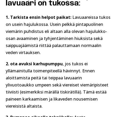
lavuaari on tukossa:
1. Tarkista ensin helpot paikat:
Lavuaareissa tukos
on usein hajulukossa. Usein pelkkä pintapuolinen
viemärin puhdistus eli altaan alla olevan hajulukko-
osan avaaminen ja tyhjentäminen hiuksista sekä
saippuajäämistä riittää palauttamaan normaalin
veden virtauksen.
2. ota avuksi karhupumppu
, jos tukos ei
yllämainitulla toimenpiteellä hävinnyt. Ennen
aloittamista peitä tai teippaa lavuaarin
ylivuotoaukko umpeen sekä viereiset viemäripisteet
tiiviisti (esimerkiksi märällä tiskirätillä). Tämä estää
paineen karkaamisen ja likaveden nousemisen
viereisistä altaista.