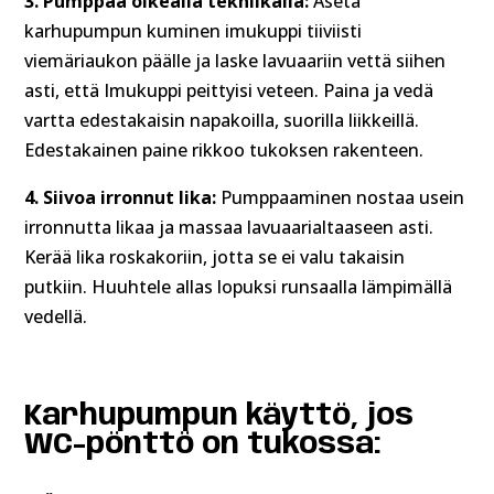
3.
Pumppaa oikealla tekniikalla:
Aseta
karhupumpun kuminen imukuppi tiiviisti
viemäriaukon päälle ja laske lavuaariin vettä siihen
asti, että Imukuppi peittyisi veteen. Paina ja vedä
vartta edestakaisin napakoilla, suorilla liikkeillä.
Edestakainen paine rikkoo tukoksen rakenteen.
4. Siivoa irronnut lika:
Pumppaaminen nostaa usein
irronnutta likaa ja massaa lavuaarialtaaseen asti.
Kerää lika roskakoriin, jotta se ei valu takaisin
putkiin. Huuhtele allas lopuksi runsaalla lämpimällä
vedellä.
Karhupumpun käyttö, jos
WC-pönttö on tukossa: