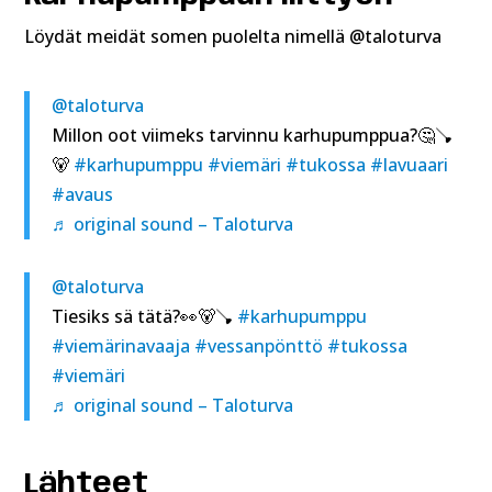
Löydät meidät somen puolelta nimellä @taloturva
@taloturva
Millon oot viimeks tarvinnu karhupumppua?🤔🪠
🐻
#karhupumppu
#viemäri
#tukossa
#lavuaari
#avaus
♬ original sound – Taloturva
@taloturva
Tiesiks sä tätä?👀🐻🪠
#karhupumppu
#viemärinavaaja
#vessanpönttö
#tukossa
#viemäri
♬ original sound – Taloturva
Lähteet