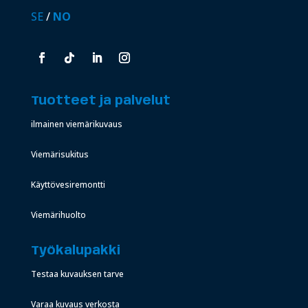
SE
/
NO
Tuotteet ja palvelut
ilmainen viemärikuvaus
Viemärisukitus
Käyttövesiremontti
Viemärihuolto
Työkalupakki
Testaa kuvauksen tarve
Varaa kuvaus verkosta