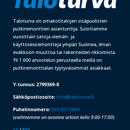
Taloturva on omakotitalojen sisäpuolisten
putkiremonttien asiantuntija. Suoritamme
vuosittain satoja viemäri- ja
käyttövesiremontteja ympäri Suomea, ilman
evakkoon muuttoa tai rakenteiden rikkomista.
Yli 1 600 arvostelun perusteella meillä on
putkiremonttialan tyytyväisimmät asiakkaat.
Y-tunnus: 2799369-8
Sähköpostiosoite:
info@taloturva.fi
Puhelinnumero:
029 007 5800
(
vaihteemme on avoinna arkisin kello 9:00-17:00
)
SE
/
NO