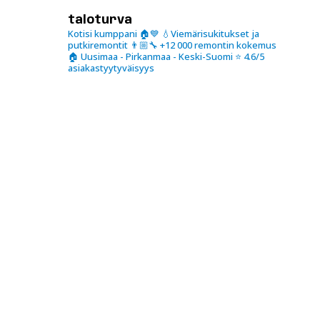
taloturva
Kotisi kumppani 🏠💙
💧Viemärisukitukset ja
putkiremontit
👨🏼‍🔧 +12 000 remontin kokemus
🏠 Uusimaa - Pirkanmaa - Keski-Suomi
⭐️ 4.6/5
asiakastyytyväisyys