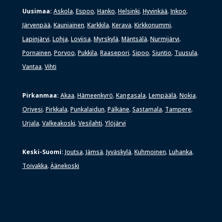
Uusimaa:
Askola
Espoo
Hanko
Helsinki
Hyvinkää
Inkoo
,
,
,
,
,
,
Järvenpää
Kauniainen
Karkkila
Kerava
Kirkkonummi
,
,
,
,
,
Lapinjärvi
Lohja
Loviisa
Myrskylä
Mäntsälä
Nurmijärvi
,
,
,
,
,
,
Pornainen
Porvoo
Pukkila
Raasepori
Sipoo
Siuntio
Tuusula
,
,
,
,
,
,
,
Vantaa
Vihti
,
Pirkanmaa:
Akaa
Hämeenkyrö
Kangasala
Lempäälä
Nokia
,
,
,
,
,
Orivesi
Pirkkala
Punkalaidun
Pälkäne
Sastamala
Tampere
,
,
,
,
,
,
Urjala
Valkeakoski
Vesilahti
Ylöjärvi
,
,
,
Keski-Suomi:
Joutsa
Jämsä
Jyväskylä
Kuhmoinen
Luhanka
,
,
,
,
,
Toivakka
Äänekoski
,