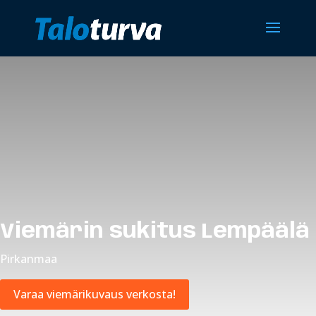
Viemärin sukitus Lempäälä
Pirkanmaa
Varaa viemärikuvaus verkosta!