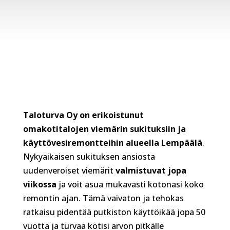
Taloturva Oy on erikoistunut
omakotitalojen viemärin sukituksiin ja
käyttövesiremontteihin alueella Lempäälä
.
Nykyaikaisen sukituksen ansiosta
uudenveroiset viemärit
valmistuvat jopa
viikossa
ja voit asua mukavasti kotonasi koko
remontin ajan. Tämä vaivaton ja tehokas
ratkaisu pidentää putkiston käyttöikää jopa 50
vuotta ja turvaa kotisi arvon pitkälle