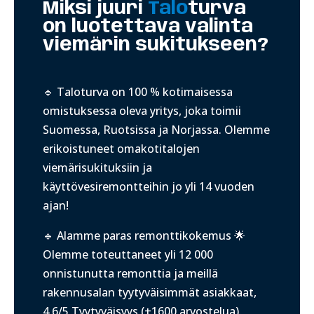
Miksi juuri
Talo
turva
on luotettava valinta
viemärin sukitukseen?
🔹 Taloturva on 100 % kotimaisessa
omistuksessa oleva yritys, joka toimii
Suomessa, Ruotsissa ja Norjassa. Olemme
erikoistuneet omakotitalojen
viemärisukituksiin ja
käyttövesiremontteihin jo yli 14 vuoden
ajan!
🔹 Alamme paras remonttikokemus 🌟
Olemme toteuttaneet yli 12 000
onnistunutta remonttia ja meillä
r
akennusalan tyytyväisimmät asiakkaat,
4,6/5 Tyytyväisyys (+1600 arvostelua).