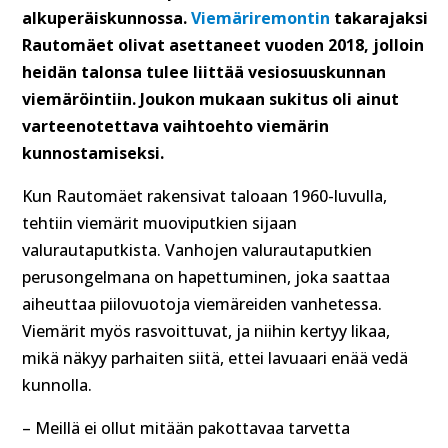
alkuperäiskunnossa.
Viemäriremontin
takarajaksi
Rautomäet olivat asettaneet vuoden 2018, jolloin
heidän talonsa tulee liittää vesiosuuskunnan
viemäröintiin. Joukon mukaan sukitus oli ainut
varteenotettava vaihtoehto viemärin
kunnostamiseksi.
Kun Rautomäet rakensivat taloaan 1960-luvulla,
tehtiin viemärit muoviputkien sijaan
valurautaputkista. Vanhojen valurautaputkien
perusongelmana on hapettuminen, joka saattaa
aiheuttaa piilovuotoja viemäreiden vanhetessa.
Viemärit myös rasvoittuvat, ja niihin kertyy likaa,
mikä näkyy parhaiten siitä, ettei lavuaari enää vedä
kunnolla.
– Meillä ei ollut mitään pakottavaa tarvetta