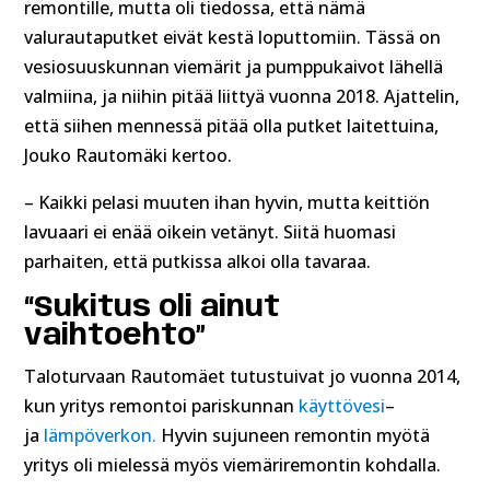
remontille, mutta oli tiedossa, että nämä
valurautaputket eivät kestä loputtomiin. Tässä on
vesiosuuskunnan viemärit ja pumppukaivot lähellä
valmiina, ja niihin pitää liittyä vuonna 2018. Ajattelin,
että siihen mennessä pitää olla putket laitettuina,
Jouko Rautomäki kertoo.
– Kaikki pelasi muuten ihan hyvin, mutta keittiön
lavuaari ei enää oikein vetänyt. Siitä huomasi
parhaiten, että putkissa alkoi olla tavaraa.
“Sukitus oli ainut
vaihtoehto”
Taloturvaan Rautomäet tutustuivat jo vuonna 2014,
kun yritys remontoi pariskunnan
käyttövesi
–
ja
lämpöverkon
.
Hyvin sujuneen remontin myötä
yritys oli mielessä myös viemäriremontin kohdalla.