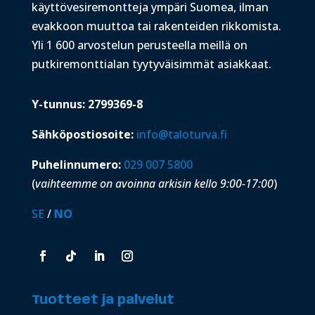
käyttövesiremontteja ympäri Suomea, ilman
evakkoon muuttoa tai rakenteiden rikkomista.
Yli 1 600 arvostelun perusteella meillä on
putkiremonttialan tyytyväisimmät asiakkaat.
Y-tunnus: 2799369-8
Sähköpostiosoite:
info@taloturva.fi
Puhelinnumero:
029 007 5800
(
vaihteemme on avoinna arkisin kello 9:00-17:00
)
SE
/
NO
Tuotteet ja palvelut