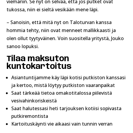
viemäriin. Se nyt on selvää, että jos putket ovat
tukossa, niin ei sieltä vesikään mene läpi.
– Sanoisin, että mitä nyt on Taloturvan kanssa
hommia tehty, niin ovat menneet mallikkaasti ja
olen ollut tyytyväinen. Voin suositella yritystä, Jouko
sanoo lopuksi.
Tilaa maksuton
kuntokartoitus
Asiantuntijamme käy läpi kotisi putkiston kanssasi
ja kertoo, mistä löytyy putkiston vaaranpaikat
Saat tärkeää tietoa omakotitalossa piilevistä
vesivahinkoriskeistä
Saat halutessasi heti tarjouksen kotiisi sopivasta
putkiremontista
Kartoituskäynti vie aikaasi vain tunnin verran