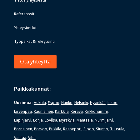
Tietoa yrityksestä
Referenssit
Yhteystiedot
Työpaikat & rekrytointi
Ota yhteyttä
Paikkakunnat:
Uusimaa:
Askola
Espoo
Hanko
Helsinki
Hyvinkää
Inkoo
,
,
,
,
,
,
Järvenpää
Kauniainen
Karkkila
Kerava
Kirkkonummi
,
,
,
,
,
Lapinjärvi
Lohja
Loviisa
Myrskylä
Mäntsälä
Nurmijärvi
,
,
,
,
,
,
Pornainen
Porvoo
Pukkila
Raasepori
Sipoo
Siuntio
Tuusula
,
,
,
,
,
,
,
Vantaa
Vihti
,