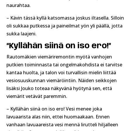
naurahtaa.
– Kävin tässä kyllä katsomassa joskus iltasella. Silloin
oli sukkaa putkessa ja paineilmat yön yli päällä, jotta
sukka laajeni.
“Kyllähän siinä on iso ero!”
Rautomäkien viemäriremontin myötä vanhojen
putkien toiminnasta tai ongelmakohdista ei tarvitse
kantaa huolta, ja talon voi turvallisin mielin liittää
vesiosuuskunnan viemäröintiin. Näiden seikkojen
lisäksi Jouko toteaa näkyvänä hyötynä sen, että
viemärit vetävät paremmin.
– Kyllähän siinä on iso ero! Vesi menee joka
lavuaarista alas niin, ettei huomaakaan. Ennen
vanhaan lavuaareista vesi mennä lirutteli hiljalleen