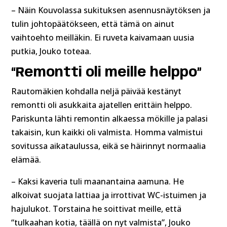
– Näin Kouvolassa sukituksen asennusnäytöksen ja
tulin johtopäätökseen, että tämä on ainut
vaihtoehto meilläkin. Ei ruveta kaivamaan uusia
putkia, Jouko toteaa.
“Remontti oli meille helppo”
Rautomäkien kohdalla neljä päivää kestänyt
remontti oli asukkaita ajatellen erittäin helppo.
Pariskunta lähti remontin alkaessa mökille ja palasi
takaisin, kun kaikki oli valmista. Homma valmistui
sovitussa aikataulussa, eikä se häirinnyt normaalia
elämää.
– Kaksi kaveria tuli maanantaina aamuna. He
alkoivat suojata lattiaa ja irrottivat WC-istuimen ja
hajulukot. Torstaina he soittivat meille, että
“tulkaahan kotia, täällä on nyt valmista”, Jouko