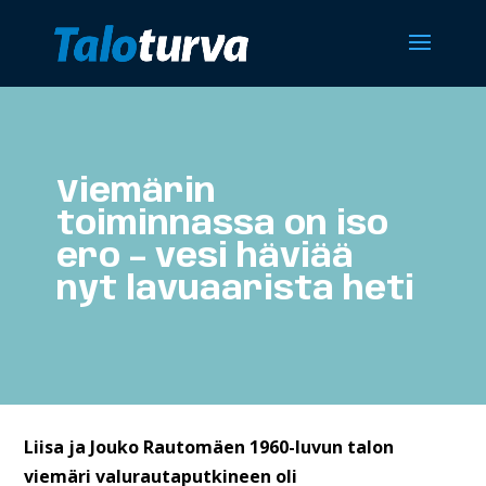
Viemärin
toiminnassa on iso
ero – vesi häviää
nyt lavuaarista heti
Liisa ja Jouko Rautomäen 1960-luvun talon
viemäri valurautaputkineen oli