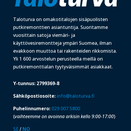
Taloturva on omakotitalojen sisäpuolisten
putkiremonttien asiantuntija. Suoritamme
vuosittain satoja viemäri- ja
käyttövesiremontteja ympäri Suomea, ilman
evakkoon muuttoa tai rakenteiden rikkomista.
Yli 1 600 arvostelun perusteella meillä on
putkiremonttialan tyytyväisimmät asiakkaat.
Y-tunnus: 2799369-8
Sähköpostiosoite:
info@taloturva.fi
Puhelinnumero:
029 007 5800
(
vaihteemme on avoinna arkisin kello 9:00-17:00
)
SE
/
NO