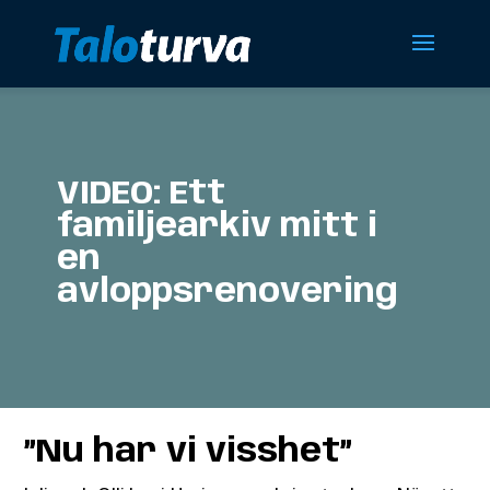
VIDEO: Ett
familjearkiv mitt i
en
avloppsrenovering
”Nu har vi visshet”