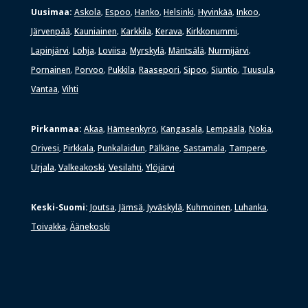
Uusimaa:
Askola
Espoo
Hanko
Helsinki
Hyvinkää
Inkoo
,
,
,
,
,
,
Järvenpää
Kauniainen
Karkkila
Kerava
Kirkkonummi
,
,
,
,
,
Lapinjärvi
Lohja
Loviisa
Myrskylä
Mäntsälä
Nurmijärvi
,
,
,
,
,
,
Pornainen
Porvoo
Pukkila
Raasepori
Sipoo
Siuntio
Tuusula
,
,
,
,
,
,
,
Vantaa
Vihti
,
Pirkanmaa:
Akaa
Hämeenkyrö
Kangasala
Lempäälä
Nokia
,
,
,
,
,
Orivesi
Pirkkala
Punkalaidun
Pälkäne
Sastamala
Tampere
,
,
,
,
,
,
Urjala
Valkeakoski
Vesilahti
Ylöjärvi
,
,
,
Keski-Suomi:
Joutsa
Jämsä
Jyväskylä
Kuhmoinen
Luhanka
,
,
,
,
,
Toivakka
Äänekoski
,