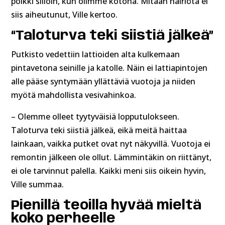
poikki silloin, kun olimme kotona. Mitään häiriötä ei
siis aiheutunut, Ville kertoo.
“Taloturva teki siistiä jälkeä”
Putkisto vedettiin lattioiden alta kulkemaan
pintavetona seinille ja katolle. Näin ei lattiapintojen
alle pääse syntymään yllättäviä vuotoja ja niiden
myötä mahdollista vesivahinkoa.
– Olemme olleet tyytyväisiä lopputulokseen.
Taloturva teki siistiä jälkeä, eikä meitä haittaa
lainkaan, vaikka putket ovat nyt näkyvillä. Vuotoja ei
remontin jälkeen ole ollut. Lämmintäkin on riittänyt,
ei ole tarvinnut palella. Kaikki meni siis oikein hyvin,
Ville summaa.
Pienillä teoilla hyvää mieltä
koko perheelle