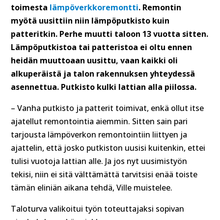
toimesta
lämpöverkkoremontti
. Remontin
myötä uusittiin niin lämpöputkisto kuin
patteritkin. Perhe muutti taloon 13 vuotta sitten.
Lämpöputkistoa tai patteristoa ei oltu ennen
heidän muuttoaan uusittu, vaan kaikki oli
alkuperäistä ja talon rakennuksen yhteydessä
asennettua. Putkisto kulki lattian alla piilossa.
– Vanha putkisto ja patterit toimivat, enkä ollut itse
ajatellut remontointia aiemmin. Sitten sain pari
tarjousta lämpöverkon remontointiin liittyen ja
ajattelin, että josko putkiston uusisi kuitenkin, ettei
tulisi vuotoja lattian alle. Ja jos nyt uusimistyön
tekisi, niin ei sitä välttämättä tarvitsisi enää toiste
tämän eliniän aikana tehdä, Ville muistelee.
Taloturva valikoitui työn toteuttajaksi sopivan