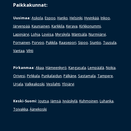
Paikkakunnat:
Uusimaa:
Askola
Espoo
Hanko
Helsinki
Hyvinkää
Inkoo
,
,
,
,
,
,
Järvenpää
Kauniainen
Karkkila
Kerava
Kirkkonummi
,
,
,
,
,
Lapinjärvi
Lohja
Loviisa
Myrskylä
Mäntsälä
Nurmijärvi
,
,
,
,
,
,
Pornainen
Porvoo
Pukkila
Raasepori
Sipoo
Siuntio
Tuusula
,
,
,
,
,
,
,
Vantaa
Vihti
,
Pirkanmaa:
Akaa
Hämeenkyrö
Kangasala
Lempäälä
Nokia
,
,
,
,
,
Orivesi
Pirkkala
Punkalaidun
Pälkäne
Sastamala
Tampere
,
,
,
,
,
,
Urjala
Valkeakoski
Vesilahti
Ylöjärvi
,
,
,
Keski-Suomi:
Joutsa
Jämsä
Jyväskylä
Kuhmoinen
Luhanka
,
,
,
,
,
Toivakka
Äänekoski
,