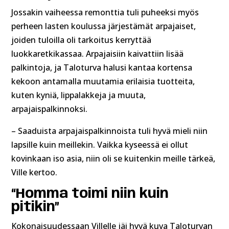
Jossakin vaiheessa remonttia tuli puheeksi myös
perheen lasten koulussa järjestämät arpajaiset,
joiden tuloilla oli tarkoitus kerryttää
luokkaretkikassaa. Arpajaisiin kaivattiin lisää
palkintoja, ja Taloturva halusi kantaa kortensa
kekoon antamalla muutamia erilaisia tuotteita,
kuten kyniä, lippalakkeja ja muuta,
arpajaispalkinnoksi.
– Saaduista arpajaispalkinnoista tuli hyvä mieli niin
lapsille kuin meillekin. Vaikka kyseessä ei ollut
kovinkaan iso asia, niin oli se kuitenkin meille tärkeä,
Ville kertoo.
“Homma toimi niin kuin
pitikin”
Kokonaisuudessaan Villelle jäi hyvä kuva Taloturvan