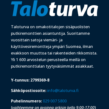
Taloturva on omakotitalojen sisäpuolisten
putkiremonttien asiantuntija. Suoritamme
vuosittain satoja viemäri- ja
käyttövesiremontteja ympäri Suomea, ilman
evakkoon muuttoa tai rakenteiden rikkomista.
Yli 1 600 arvostelun perusteella meillä on
putkiremonttialan tyytyväisimmät asiakkaat.
Y-tunnus: 2799369-8
Sähköpostiosoite:
info@taloturva.fi
Puhelinnumero:
029 007 5800
(
vaihteemme on avoinna arkisin kello 9:00-17:00
)