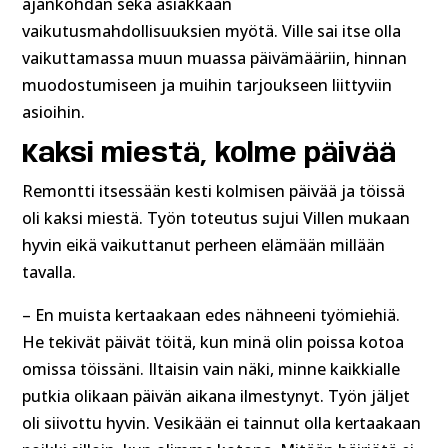
ajankohdan sekä asiakkaan
vaikutusmahdollisuuksien myötä. Ville sai itse olla
vaikuttamassa muun muassa päivämääriin, hinnan
muodostumiseen ja muihin tarjoukseen liittyviin
asioihin.
Kaksi miestä, kolme päivää
Remontti itsessään kesti kolmisen päivää ja töissä
oli kaksi miestä. Työn toteutus sujui Villen mukaan
hyvin eikä vaikuttanut perheen elämään millään
tavalla.
– En muista kertaakaan edes nähneeni työmiehiä.
He tekivät päivät töitä, kun minä olin poissa kotoa
omissa töissäni. Iltaisin vain näki, minne kaikkialle
putkia olikaan päivän aikana ilmestynyt. Työn jäljet
oli siivottu hyvin. Vesikään ei tainnut olla kertaakaan