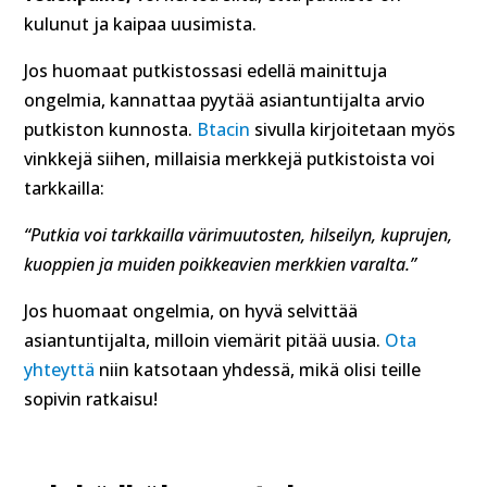
kulunut ja kaipaa uusimista.
Jos huomaat putkistossasi edellä mainittuja
ongelmia, kannattaa pyytää asiantuntijalta arvio
putkiston kunnosta.
Bt
a
cin
sivulla kirjoitetaan myös
vinkkejä siihen, millaisia merkkejä putkistoista voi
tarkkailla:
“Putkia voi tarkkailla värimuutosten, hilseilyn, kuprujen,
kuoppien ja muiden poikkeavien merkkien varalta.”
Jos huomaat ongelmia, on hyvä selvittää
asiantuntijalta, milloin viemärit pitää uusia.
Ota
yhteyttä
niin katsotaan yhdessä, mikä olisi teille
sopivin ratkaisu!