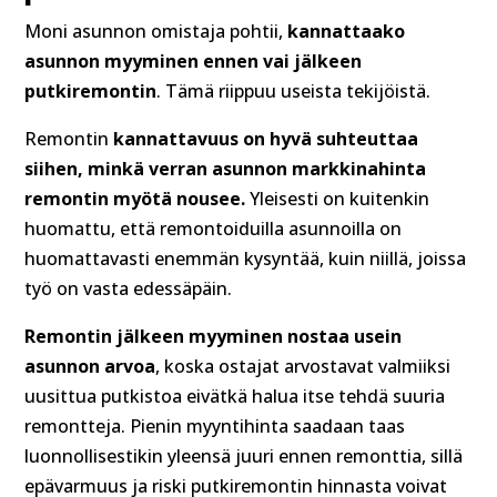
Moni asunnon omistaja pohtii,
kannattaako
asunnon myyminen ennen vai jälkeen
putkiremontin
. Tämä riippuu useista tekijöistä.
Remontin
kannattavuus on hyvä suhteuttaa
siihen, minkä verran asunnon markkinahinta
remontin myötä nousee.
Yleisesti on kuitenkin
huomattu, että remontoiduilla asunnoilla on
huomattavasti enemmän kysyntää, kuin niillä, joissa
työ on vasta edessäpäin.
Remontin jälkeen myyminen nostaa usein
asunnon arvoa
, koska ostajat arvostavat valmiiksi
uusittua putkistoa eivätkä halua itse tehdä suuria
remontteja. Pienin myyntihinta saadaan taas
luonnollisestikin yleensä juuri ennen remonttia, sillä
epävarmuus ja riski putkiremontin hinnasta voivat