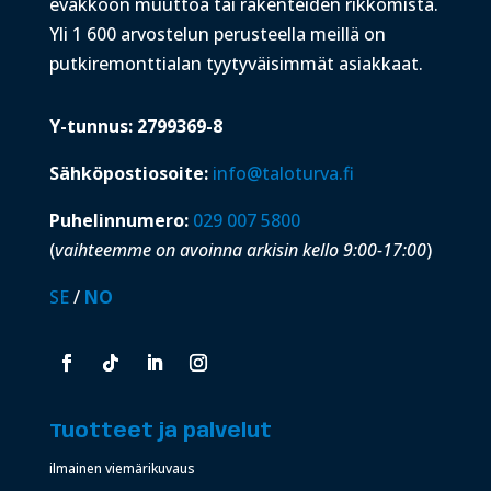
evakkoon muuttoa tai rakenteiden rikkomista.
Yli 1 600 arvostelun perusteella meillä on
putkiremonttialan tyytyväisimmät asiakkaat.
Y-tunnus: 2799369-8
Sähköpostiosoite:
info@taloturva.fi
Puhelinnumero:
029 007 5800
(
vaihteemme on avoinna arkisin kello 9:00-17:00
)
SE
/
NO
Tuotteet ja palvelut
ilmainen viemärikuvaus