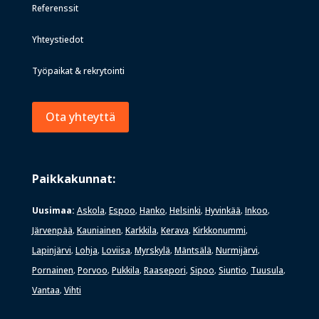
Referenssit
Yhteystiedot
Työpaikat & rekrytointi
Ota yhteyttä
Paikkakunnat:
Uusimaa:
Askola
Espoo
Hanko
Helsinki
Hyvinkää
Inkoo
,
,
,
,
,
,
Järvenpää
Kauniainen
Karkkila
Kerava
Kirkkonummi
,
,
,
,
,
Lapinjärvi
Lohja
Loviisa
Myrskylä
Mäntsälä
Nurmijärvi
,
,
,
,
,
,
Pornainen
Porvoo
Pukkila
Raasepori
Sipoo
Siuntio
Tuusula
,
,
,
,
,
,
,
Vantaa
Vihti
,