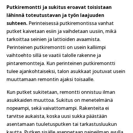
Putkiremontti ja sukitus eroavat toisistaan
lähinnä toteutustavan ja työn laajuuden
suhteen.
Perinteisessä putkiremontissa vanhat
putket kaivetaan esiin ja vaihdetaan uusiin, mikä
tarkoittaa seinien ja lattioiden avaamista.
Perinteinen putkiremontti on usein kalliimpi
vaihtoehto sillä se vaatii talolle rakenne ja
pintaremontteja. Kun perinteinen putkiremontti
tulee ajankohtaiseksi, talon asukkaat joutuvat usein
muuttamaan remontin ajaksi toisaalle.
Kun putket sukitetaan, remontti onnistuu ilman
asukkaiden muuttoa. Sukitus on menetelmänä
nopeampi, sekä vaivattomampi. Rakenteita ei
tarvitse aukaista, koska uusi sukka päästään
asentamaan tuuletusputken tai tarkastusluukun
kautta. Putken sisälle asennetaan paineilman avulla