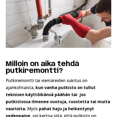
Milloin on aika tehdä
putkiremontti?
Putkiremontti tai viemäreiden sukitus on
ajankohtaista,
kun vanha putkisto on tullut
teknisen käyttöikänsä päähän tai jos
putkistossa ilmenee vuotoja, ruostetta tai muita
vaurioita.
Myös
pahat haju ja heikentynyt
vedenpaine,
voi kertoa siitä, että putkisto on