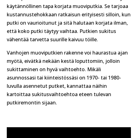
käytännöllinen tapa korjata muoviputkia. Se tarjoaa
kustannustehokkaan ratkaisun erityisesti silloin, kun
putki on vaurioitunut ja sitä halutaan korjata ilman,
että koko putki täytyy vaihtaa. Putkien sukitus
vähentää tarvetta suurille kaivuu töille.
Vanhojen muoviputkien rakenne voi haurastua ajan
myötä, eivätkä nekään kestä loputtomiin, jolloin
sukittaminen on hyvä vaihtoehto. Mikäli
asunnossasi tai kiinteistössäsi on 1970- tai 1980-
luvulla asennetut putket, kannattaa näihin
kartoittaa sukitusvaihtoehtoa eteen tulevan
putkiremontin sijaan.