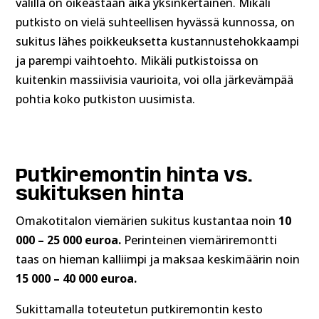
välillä on oikeastaan aika yksinkertainen. Mikäli
putkisto on vielä suhteellisen hyvässä kunnossa, on
sukitus lähes poikkeuksetta kustannustehokkaampi
ja parempi vaihtoehto. Mikäli putkistoissa on
kuitenkin massiivisia vaurioita, voi olla järkevämpää
pohtia koko putkiston uusimista.
Putkiremontin hinta vs.
sukituksen hinta
Omakotitalon viemärien sukitus kustantaa noin
10
000 – 25 000 euroa.
Perinteinen viemäriremontti
taas on hieman kalliimpi ja maksaa keskimäärin noin
15 000 – 40 000 euroa.
Sukittamalla toteutetun putkiremontin kesto