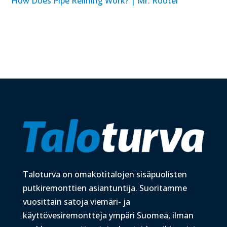
How Does Pipe Relining Work? | Mr. Rooter
Taloturva on omakotitalojen sisäpuolisten
putkiremonttien asiantuntija. Suoritamme
vuosittain satoja viemäri- ja
käyttövesiremontteja ympäri Suomea, ilman