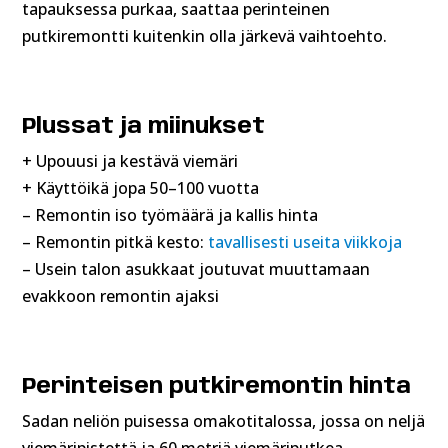
tapauksessa purkaa, saattaa perinteinen
putkiremontti kuitenkin olla järkevä vaihtoehto.
Plussat ja miinukset
+ Upouusi ja kestävä viemäri
+ Käyttöikä jopa 50–100 vuotta
– Remontin iso työmäärä ja kallis hinta
– Remontin pitkä kesto:
tavallisesti useita viikkoja
– Usein talon asukkaat joutuvat muuttamaan
evakkoon remontin ajaksi
Perinteisen putkiremontin hinta
Sadan neliön puisessa omakotitalossa, jossa on neljä
viemäripistettä ja 60 metriä viemäriputkea,