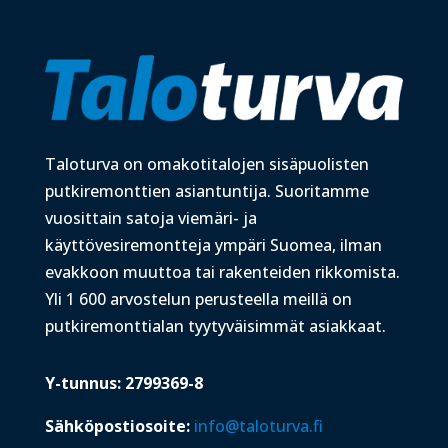
Taloturva on omakotitalojen sisäpuolisten
putkiremonttien asiantuntija. Suoritamme
vuosittain satoja viemäri- ja
käyttövesiremontteja ympäri Suomea, ilman
evakkoon muuttoa tai rakenteiden rikkomista.
Yli 1 600 arvostelun perusteella meillä on
putkiremonttialan tyytyväisimmät asiakkaat.
Y-tunnus: 2799369-8
Sähköpostiosoite:
info@taloturva.fi