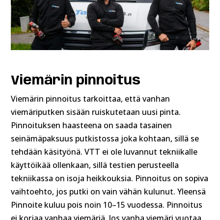
Viemärin pinnoitus
Viemärin pinnoitus tarkoittaa, että vanhan
viemäriputken sisään ruiskutetaan uusi pinta.
Pinnoituksen haasteena on saada tasainen
seinämäpaksuus putkistossa joka kohtaan, sillä se
tehdään käsityönä. VTT ei ole luvannut tekniikalle
käyttöikää ollenkaan, sillä testien perusteella
tekniikassa on isoja heikkouksia. Pinnoitus on sopiva
vaihtoehto, jos putki on vain vähän kulunut. Yleensä
Pinnoite kuluu pois noin 10–15 vuodessa. Pinnoitus
ei korjaa vanhaa viemäriä. Jos vanha viemäri vuotaa