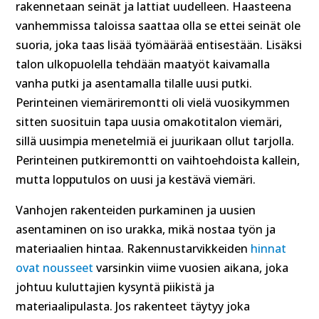
rakennetaan seinät ja lattiat uudelleen. Haasteena
vanhemmissa taloissa saattaa olla se ettei seinät ole
suoria, joka taas lisää työmäärää entisestään. Lisäksi
talon ulkopuolella tehdään maatyöt kaivamalla
vanha putki ja asentamalla tilalle uusi putki.
Perinteinen viemäriremontti oli vielä vuosikymmen
sitten suosituin tapa uusia omakotitalon viemäri,
sillä uusimpia menetelmiä ei juurikaan ollut tarjolla.
Perinteinen putkiremontti on vaihtoehdoista kallein,
mutta lopputulos on uusi ja kestävä viemäri.
Vanhojen rakenteiden purkaminen ja uusien
asentaminen on iso urakka, mikä nostaa työn ja
materiaalien hintaa. Rakennustarvikkeiden
hinnat
ovat nousseet
varsinkin viime vuosien aikana, joka
johtuu kuluttajien kysyntä piikistä ja
materiaalipulasta. Jos rakenteet täytyy joka