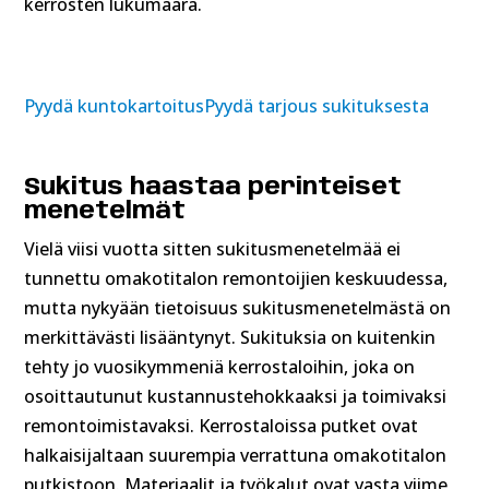
kerrosten lukumäärä.
Pyydä kuntokartoitus
Pyydä tarjous sukituksesta
Sukitus haastaa perinteiset
menetelmät
Vielä viisi vuotta sitten sukitusmenetelmää ei
tunnettu omakotitalon remontoijien keskuudessa,
mutta nykyään tietoisuus sukitusmenetelmästä on
merkittävästi lisääntynyt. Sukituksia on kuitenkin
tehty jo vuosikymmeniä kerrostaloihin, joka on
osoittautunut kustannustehokkaaksi ja toimivaksi
remontoimistavaksi. Kerrostaloissa putket ovat
halkaisijaltaan suurempia verrattuna omakotitalon
putkistoon. Materiaalit ja työkalut ovat vasta viime