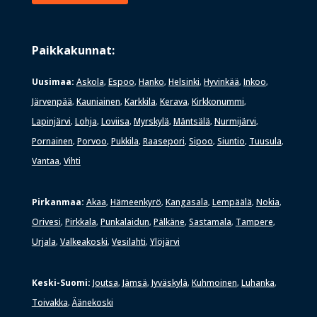
Paikkakunnat:
Uusimaa:
Askola
Espoo
Hanko
Helsinki
Hyvinkää
Inkoo
,
,
,
,
,
,
Järvenpää
Kauniainen
Karkkila
Kerava
Kirkkonummi
,
,
,
,
,
Lapinjärvi
Lohja
Loviisa
Myrskylä
Mäntsälä
Nurmijärvi
,
,
,
,
,
,
Pornainen
Porvoo
Pukkila
Raasepori
Sipoo
Siuntio
Tuusula
,
,
,
,
,
,
,
Vantaa
Vihti
,
Pirkanmaa:
Akaa
Hämeenkyrö
Kangasala
Lempäälä
Nokia
,
,
,
,
,
Orivesi
Pirkkala
Punkalaidun
Pälkäne
Sastamala
Tampere
,
,
,
,
,
,
Urjala
Valkeakoski
Vesilahti
Ylöjärvi
,
,
,
Keski-Suomi:
Joutsa
Jämsä
Jyväskylä
Kuhmoinen
Luhanka
,
,
,
,
,
Toivakka
Äänekoski
,