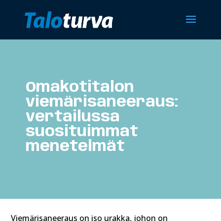
Omakotitalon
viemärisaneeraus:
vertailussa
suosituimmat
menetelmät
Viemärisaneeraus on iso urakka, johon on