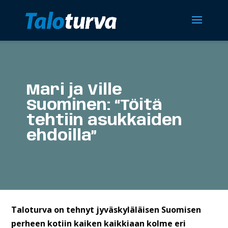
Mari ja Ville
Suominen: “Töitä
tehtiin asukkaiden
ehdoilla”
Taloturva on tehnyt jyväskyläläisen Suomisen
perheen kotiin kaiken kaikkiaan kolme eri