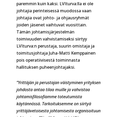
paremmin kuin kaksi. LVIturva:lla ei ole
johtajia perinteisessä muodossa vaan
johtajia ovat johto- ja ohjausryhmät
joiden jäsenet vaihtuvat vuosittain.
Tämän johtamisjärjestelmän
toimivuuden vahvistamiseksi siirtyy
LVIturva:n perustaja, suurin omistaja ja
toimitusjohtaja Juha-Matti Kemppainen
pois operatiivisestä toiminnasta
hallituksen puheenjohtajaksi.
”Yrittäjän ja perustajan väistyminen yrityksen
johdosta antaa tilaa muille ja vahvistaa
johtamisfilosofiamme toteutumista
käytännössä. Tarkoituksemme on siirtyä
yrittäjävetoisesta johtamisesta organisoituun