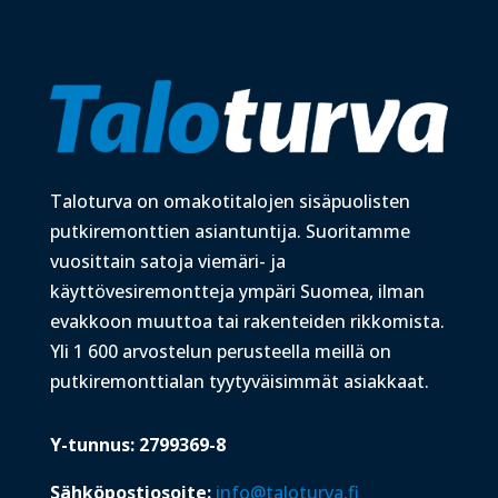
Taloturva on omakotitalojen sisäpuolisten
putkiremonttien asiantuntija. Suoritamme
vuosittain satoja viemäri- ja
käyttövesiremontteja ympäri Suomea, ilman
evakkoon muuttoa tai rakenteiden rikkomista.
Yli 1 600 arvostelun perusteella meillä on
putkiremonttialan tyytyväisimmät asiakkaat.
Y-tunnus: 2799369-8
Sähköpostiosoite:
info@taloturva.fi