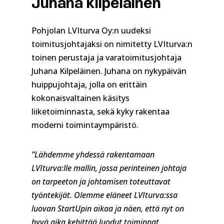
Juhana Kilpeläinen
Pohjolan LVIturva Oy:n uudeksi
toimitusjohtajaksi on nimitetty LVIturva:n
toinen perustaja ja varatoimitusjohtaja
Juhana Kilpeläinen. Juhana on nykypäivän
huippujohtaja, jolla on erittäin
kokonaisvaltainen käsitys
liiketoiminnasta, sekä kyky rakentaa
moderni toimintaympäristö.
”Lähdemme yhdessä rakentamaan
LVIturva:lle mallin, jossa perinteinen johtaja
on tarpeeton ja johtamisen toteuttavat
työntekijät. Olemme eläneet LVIturva:ssa
luovan StartUpin aikaa ja näen, että nyt on
hyvä aika kehittää luodut toiminnat