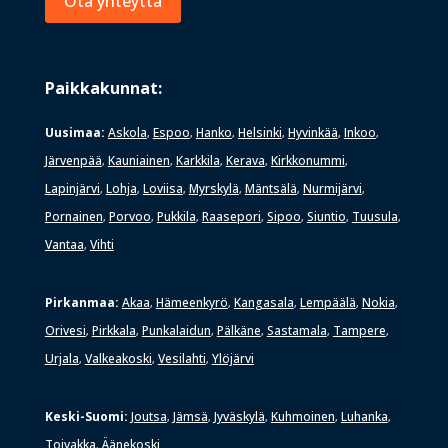
Ota yhteyttä
Paikkakunnat:
Uusimaa:
Askola
Espoo
Hanko
Helsinki
Hyvinkää
Inkoo
,
,
,
,
,
,
Järvenpää
Kauniainen
Karkkila
Kerava
Kirkkonummi
,
,
,
,
,
Lapinjärvi
Lohja
Loviisa
Myrskylä
Mäntsälä
Nurmijärvi
,
,
,
,
,
,
Pornainen
Porvoo
Pukkila
Raasepori
Sipoo
Siuntio
Tuusula
,
,
,
,
,
,
,
Vantaa
Vihti
,
Pirkanmaa:
Akaa
Hämeenkyrö
Kangasala
Lempäälä
Nokia
,
,
,
,
,
Orivesi
Pirkkala
Punkalaidun
Pälkäne
Sastamala
Tampere
,
,
,
,
,
,
Urjala
Valkeakoski
Vesilahti
Ylöjärvi
,
,
,
Keski-Suomi:
Joutsa
Jämsä
Jyväskylä
Kuhmoinen
Luhanka
,
,
,
,
,
Toivakka
Äänekoski
,