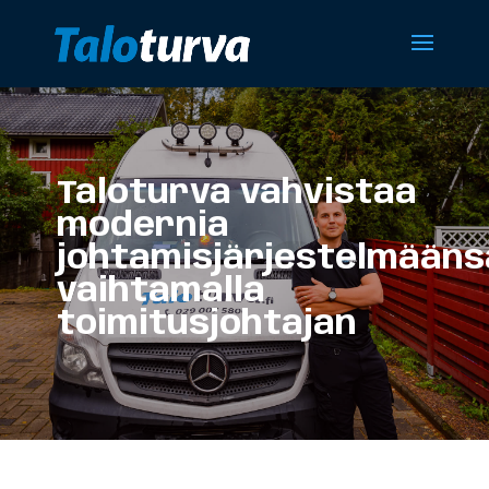
Taloturva vahvistaa
modernia
johtamisjärjestelmääns
vaihtamalla
toimitusjohtajan