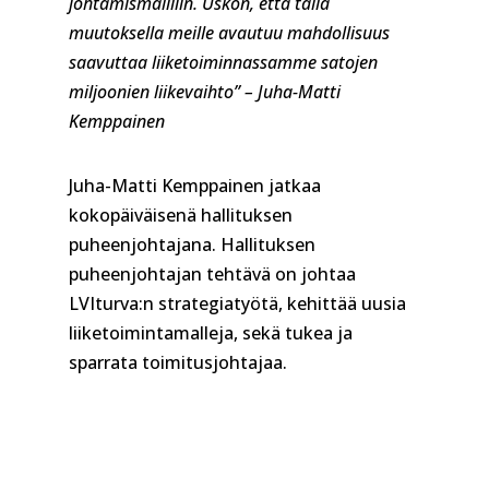
johtamismallliin. Uskon, että tällä
muutoksella meille avautuu mahdollisuus
saavuttaa liiketoiminnassamme satojen
miljoonien liikevaihto” – Juha-Matti
Kemppainen
Juha-Matti Kemppainen jatkaa
kokopäiväisenä hallituksen
puheenjohtajana. Hallituksen
puheenjohtajan tehtävä on johtaa
LVIturva:n strategiatyötä, kehittää uusia
liiketoimintamalleja, sekä tukea ja
sparrata toimitusjohtajaa.