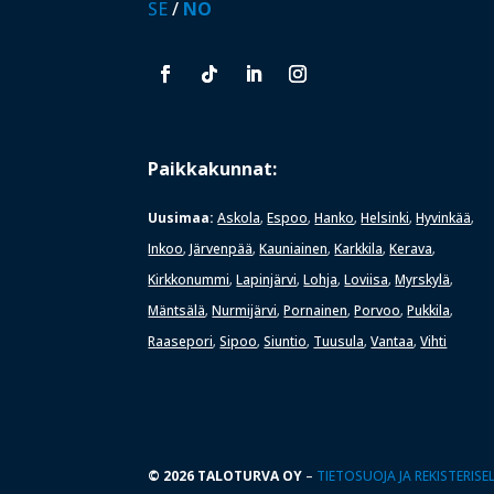
SE
/
NO
Paikkakunnat:
Uusimaa:
Askola
Espoo
Hanko
Helsinki
Hyvinkää
,
,
,
,
,
Inkoo
Järvenpää
Kauniainen
Karkkila
Kerava
,
,
,
,
,
Kirkkonummi
Lapinjärvi
Lohja
Loviisa
Myrskylä
,
,
,
,
,
Mäntsälä
Nurmijärvi
Pornainen
Porvoo
Pukkila
,
,
,
,
,
Raasepori
Sipoo
Siuntio
Tuusula
Vantaa
Vihti
,
,
,
,
,
© 2026 TALOTURVA OY
–
TIETOSUOJA JA REKISTERIS