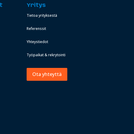
t
Yritys
Tietoa yrityksestä
Referenssit
Yhteystiedot
Työpaikat & rekrytointi
Ota yhteyttä