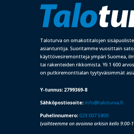
Taloturva on omakotitalojen sisäpuolist
asiantuntija. Suoritamme vuosittain satoj
käyttövesiremontteja ympäri Suomea, i
tai rakenteiden rikkomista. Yli 1 600 arvo
on putkiremonttialan tyytyväisimmät asi
Y-tunnus: 2799369-8
Sähköpostiosoite:
info@taloturva.fi
Puhelinnumero:
029 007 5800
(
vaihteemme on avoinna arkisin kello 9:00-