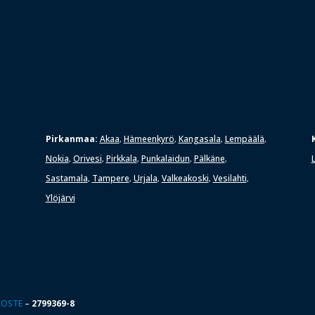
Pirkanmaa:
Akaa
Hämeenkyrö
Kangasala
Lempäälä
,
,
,
,
Nokia
Orivesi
Pirkkala
Punkalaidun
Pälkäne
,
,
,
,
,
Sastamala
Tampere
Urjala
Valkeakoski
Vesilahti
,
,
,
,
,
Ylöjärvi
ELOSTE
–
2799369-8