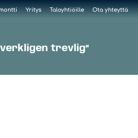
montti
Yritys
Taloyhtiöille
Ota yhteyttä
 verkligen trevlig”