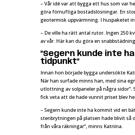
– Vår idé var att bygga ett hus som var hel
göra förnuftiga bostadslösningar. En sto
geotermisk uppvärmning. I huspaketet ing
– De ville ha rätt antal rutor. Ingen 250 
av vår. Här kan du göra en snabbstädning p
”Segern kunde inte ha
tidpunkt”
Innan hon började bygga undersökte Katri
När han surfade minns han, med sina egna
utlottning av solpaneler på några sidor”. 
fick veta att de hade vunnit priset blev h
– Segern kunde inte ha kommit vid en bät
stenbrytningen på platsen hade blivit så 
från våra räkningar”, minns Katriina.