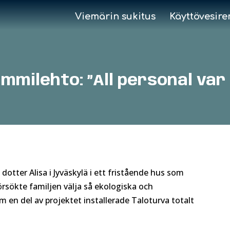
Viemärin sukitus
Käyttövesire
ammilehto: ”All personal var
dotter Alisa i Jyväskylä i ett fristående hus som
örsökte familjen välja så ekologiska och
m en del av projektet installerade Taloturva totalt