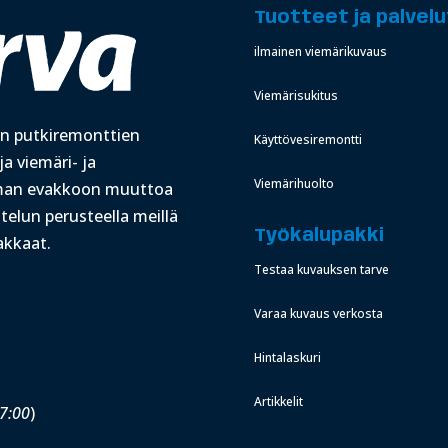
Tuotteet ja palvelu
ilmainen viemärikuvaus
Viemärisukitus
en putkiremonttien
Käyttövesiremontti
a viemäri- ja
Viemärihuolto
lman evakkoon muuttoa
stelun perusteella meillä
Työkalupakki
akkaat.
Testaa kuvauksen tarve
Varaa kuvaus verkosta
Hintalaskuri
Artikkelit
17:00
)