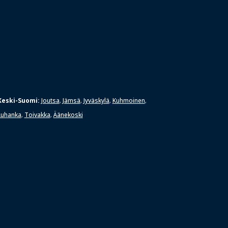
Keski-Suomi:
Joutsa
Jämsä
Jyväskylä
Kuhmoinen
,
,
,
,
Luhanka
Toivakka
Äänekoski
,
,