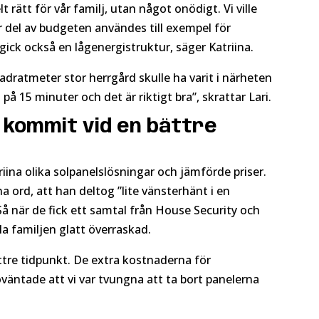
t rätt för vår familj, utan något onödigt. Vi ville
r del av budgeten användes till exempel för
ick också en lågenergistruktur, säger Katriina.
kvadratmeter stor herrgård skulle ha varit i närheten
å 15 minuter och det är riktigt bra”, skrattar Lari.
 kommit vid en bättre
ina olika solpanelslösningar och jämförde priser.
 ord, att han deltog ”lite vänsterhänt i en
Så när de fick ett samtal från House Security och
ela familjen glatt överraskad.
tre tidpunkt. De extra kostnaderna för
oväntade att vi var tvungna att ta bort panelerna