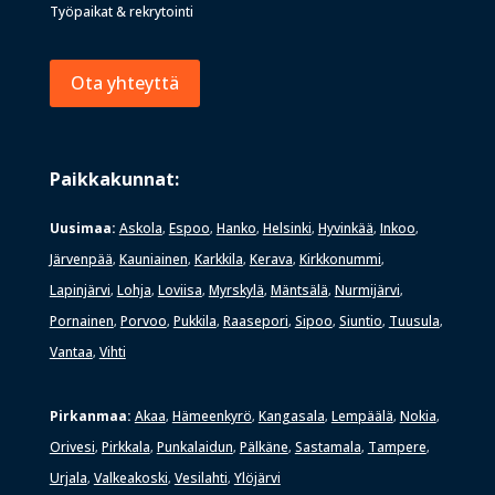
Työpaikat & rekrytointi
Ota yhteyttä
Paikkakunnat:
Uusimaa:
Askola
Espoo
Hanko
Helsinki
Hyvinkää
Inkoo
,
,
,
,
,
,
Järvenpää
Kauniainen
Karkkila
Kerava
Kirkkonummi
,
,
,
,
,
Lapinjärvi
Lohja
Loviisa
Myrskylä
Mäntsälä
Nurmijärvi
,
,
,
,
,
,
Pornainen
Porvoo
Pukkila
Raasepori
Sipoo
Siuntio
Tuusula
,
,
,
,
,
,
,
Vantaa
Vihti
,
Pirkanmaa:
Akaa
Hämeenkyrö
Kangasala
Lempäälä
Nokia
,
,
,
,
,
Orivesi
Pirkkala
Punkalaidun
Pälkäne
Sastamala
Tampere
,
,
,
,
,
,
Urjala
Valkeakoski
Vesilahti
Ylöjärvi
,
,
,