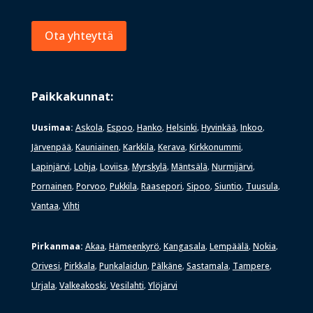
Ota yhteyttä
Paikkakunnat:
Uusimaa:
Askola
Espoo
Hanko
Helsinki
Hyvinkää
Inkoo
,
,
,
,
,
,
Järvenpää
Kauniainen
Karkkila
Kerava
Kirkkonummi
,
,
,
,
,
Lapinjärvi
Lohja
Loviisa
Myrskylä
Mäntsälä
Nurmijärvi
,
,
,
,
,
,
Pornainen
Porvoo
Pukkila
Raasepori
Sipoo
Siuntio
Tuusula
,
,
,
,
,
,
,
Vantaa
Vihti
,
Pirkanmaa:
Akaa
Hämeenkyrö
Kangasala
Lempäälä
Nokia
,
,
,
,
,
Orivesi
Pirkkala
Punkalaidun
Pälkäne
Sastamala
Tampere
,
,
,
,
,
,
Urjala
Valkeakoski
Vesilahti
Ylöjärvi
,
,
,