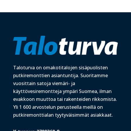
Taloturva on omakotitalojen sisäpuolisten
putkiremonttien asiantuntija. Suoritamme
vuosittain satoja viemäri- ja
käyttövesiremontteja ympäri Suomea, ilman
evakkoon muuttoa tai rakenteiden rikkomista.
Yli 1 600 arvostelun perusteella meillä on
putkiremonttialan tyytyväisimmät asiakkaat.