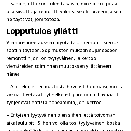
– Sanoin, että kun tulen takaisin, niin sotkut pitää
olla siivottu ja remontti valmis. Se oli toiveeni ja sen
he täyttivät, Joni toteaa.
Lopputulos yllätti
Viemärisaneerauksen myötä talon remonttikierros
saatiin täyteen. Sopimusten mukaan sujuneeseen
remonttiin Joni on tyytyväinen, ja kertoo
viemäreiden toiminnan muutoksen yllättäneen
hänet.
– Ajattelin, ettei muutosta hirveästi huomaisi, mutta
viemärit vetävät nyt selkeästi paremmin. Lavuaarit
tyhjenevät entistä nopeammin, Joni kertoo.
– Erityisen tyytyväinen olen siihen, että toivomani
aikataulu piti. Siihen voi olla tosi tyytyväinen, koska
se on nykyään kaikissa saneerausprojekteissa melko