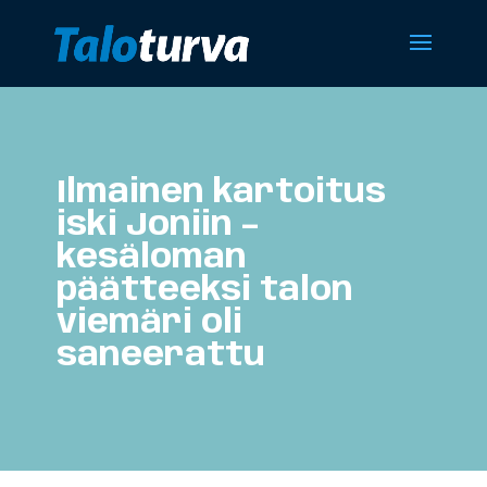
Ilmainen kartoitus
iski Joniin –
kesäloman
päätteeksi talon
viemäri oli
saneerattu