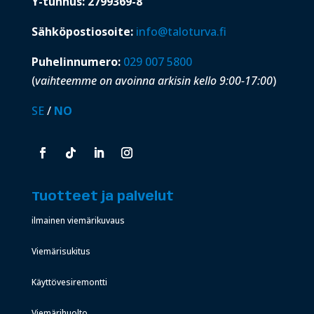
Y-tunnus: 2799369-8
Sähköpostiosoite:
info@taloturva.fi
Puhelinnumero:
029 007 5800
(
vaihteemme on avoinna arkisin kello 9:00-17:00
)
SE
/
NO
Tuotteet ja palvelut
ilmainen viemärikuvaus
Viemärisukitus
Käyttövesiremontti
Viemärihuolto