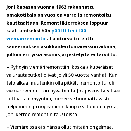
Joni Rapasen vuonna 1962 rakennettu
omakotitalo on vuosien varrella remontoitu
kauttaaltaan. Remonttikierroksen loppuun
saattamiseksi hän
päätti teettää
viemäriremontin
. Taloturva toteutti
saneerauksen asukkaiden lomareissun aikana,
jolloin erityisiä asumisjärjestelyitä ei tarvittu.
– Ryhdyin viemäriremonttiin, koska alkuperäiset
valurautaputket olivat jo yli 50 vuotta vanhat. Kun
talo alkaa muutenkin olla pitkälti remontoitu, oli
viemäriremonttikin hyvä tehdä. Jos joskus tarvitsee
laittaa talo myyntiin, menee se huomattavasti
helpommin ja nopeammin kaupaksi tämän myötä,
Joni kertoo remontin taustoista.
– Viemäreissä ei sinänsä ollut mitään ongelmaa,