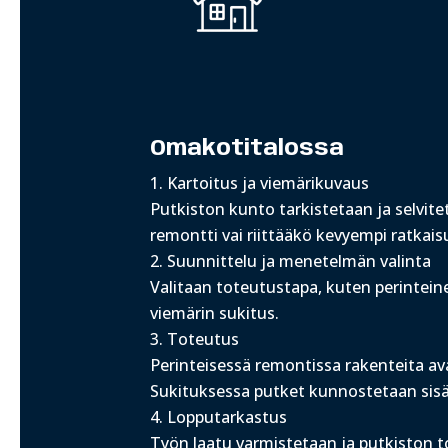
Omakotitalossa
Kartoitus ja viemärikuvaus
Putkiston kunto tarkistetaan ja selvite
remontti vai riittääkö kevyempi ratkais
Suunnittelu ja menetelmän valinta
Valitaan toteutustapa, kuten perintein
viemärin sukitus.
Toteutus
Perinteisessä remontissa rakenteita av
Sukituksessa putket kunnostetaan sisä
Lopputarkastus
Työn laatu varmistetaan ja putkiston t