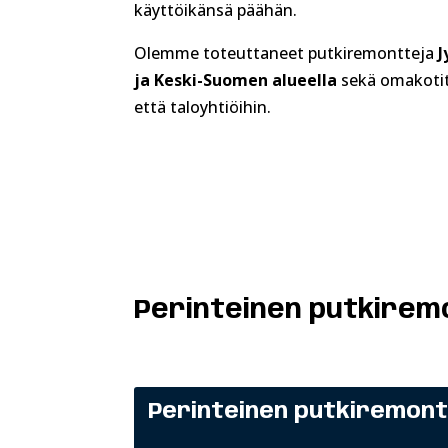
käyttöikänsä päähän.
Olemme toteuttaneet putkiremontteja
J
ja Keski-Suomen
alueella
sekä omakotit
että taloyhtiöihin.
Perinteinen putkiremo
Perinteinen putkiremont