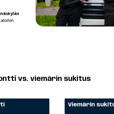
yväskylän
aloihin
ntti vs. viemärin sukitus
ti
Viemärin sukit