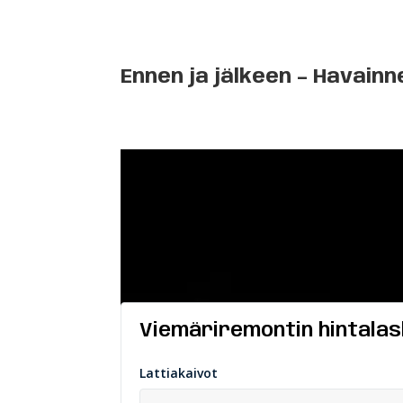
Ennen ja jälkeen – Havain
Laske
hinta-arvio koti
Viemäriremontin hintalas
Lattiakaivot