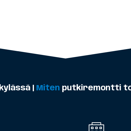
ylässä |
Miten
putkiremontti t