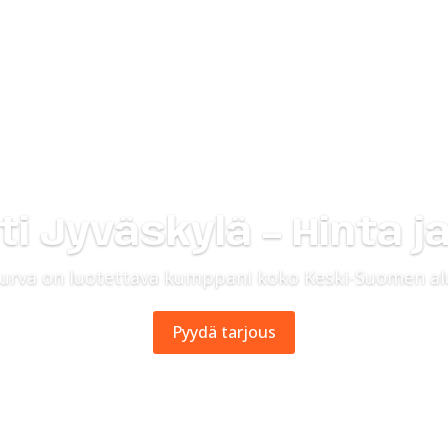
Viemärin sukitus
Käyttövesire
i Jyväskylä – Hinta j
turva
on luotettava kumppani koko Keski-Suomen al
Pyydä tarjous