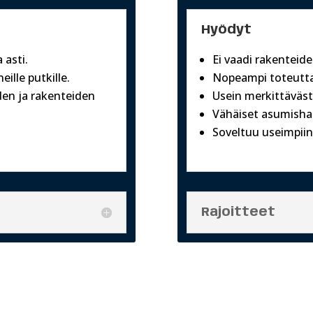
Hyödyt
 asti.
Ei vaadi rakenteid
ille putkille.
Nopeampi toteutta
den ja rakenteiden
Usein merkittävästi
Vähäiset asumishai
Soveltuu useimpiin
Rajoitteet