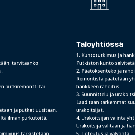
Taloyhtiössä
Kuntotutkimus ja hank
tään, tarvitaanko
Putkiston kunto selvitetä
u.
Päätöksenteko ja rahoi
Remontista päätetään yht
en putkiremontti tai
hankkeen rahoitus.
Suunnittelu ja urakoitsi
Laaditaan tarkemmat suun
ataan ja putket uusitaan.
urakoitsijat.
ltä ilman purkutöitä.
Urakoitsijan valinta y
Urakoitsija valitaan ja h
oimivuus tarkistetaan.
Toteutus ja valvonta