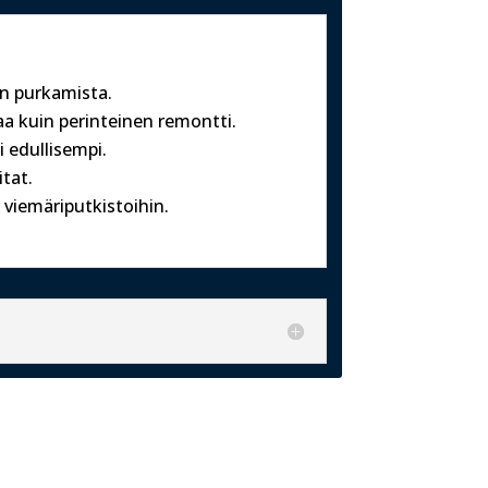
en purkamista.
a kuin perinteinen remontti.
 edullisempi.
tat.
 viemäriputkistoihin.