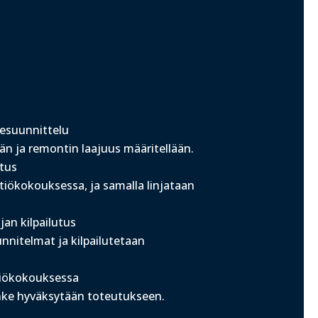
esuunnittelu
än ja remontin laajuus määritellään.
tus
iökokouksessa, ja samalla linjataan
jan kilpailutus
nitelmat ja kilpailutetaan
htiökokouksessa
anke hyväksytään toteutukseen.