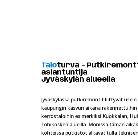
Talo
turva – Putkiremont
asiantunt
ija
Jyväskylän
alueella
Jyväskylässä putkiremontit liittyvät usein
kaupungin kasvun aikana rakennettuihin
kerrostaloihin esimerkiksi Kuokkalan, H
Lohikosken alueilla. Monissa tämän aik
kohteissa putkistot alkavat tulla teknise