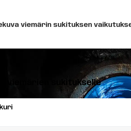
nekuva viemärin sukituksen vaikutuks
si viemäri
e
n
sukitukselle
kuri