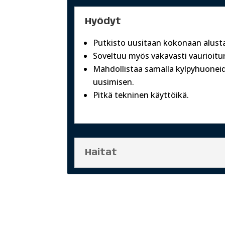
Hyödyt
Putkisto uusitaan kokonaan alusta
Soveltuu myös vakavasti vaurioitune
Mahdollistaa samalla kylpyhuonei
uusimisen.
Pitkä tekninen käyttöikä.
Haitat