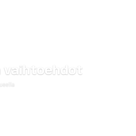
montti
Yritys
Taloyhtiöille
Ota yhteyttä
a vaihtoehdot
ueella