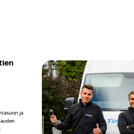
tien
uhtasuon ja
akauden
n