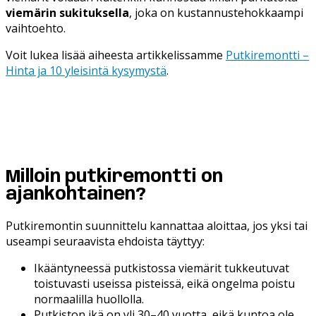
viemärin sukituksella
, joka on kustannustehokkaampi
vaihtoehto.
Voit lukea lisää aiheesta artikkelissamme
Putkiremontti –
Hinta ja 10 yleisintä kysymystä
.
Milloin putkiremontti on
ajankohtainen?
Putkiremontin suunnittelu kannattaa aloittaa, jos yksi tai
useampi seuraavista ehdoista täyttyy:
Ikääntyneessä putkistossa viemärit tukkeutuvat
toistuvasti useissa pisteissä, eikä ongelma poistu
normaalilla huollolla.
Putkiston ikä on yli 30–40 vuotta, eikä kuntoa ole