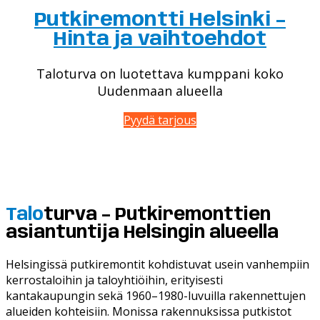
Putkiremontti Helsinki –
Hinta ja vaihtoehdot
Taloturva
on luotettava kumppani koko
Uudenmaan alueella
Pyydä tarjous
Talo
turva – Putkiremonttien
asiantunt
ija Helsingin
alueella
Helsingissä putkiremontit kohdistuvat usein vanhempiin
kerrostaloihin ja taloyhtiöihin, erityisesti
kantakaupungin sekä 1960–1980-luvuilla rakennettujen
alueiden kohteisiin. Monissa rakennuksissa putkistot