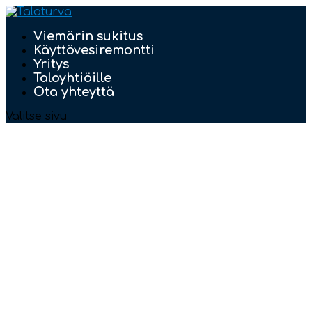
Viemärin sukitus
Käyttövesiremontti
Yritys
Taloyhtiöille
Ota yhteyttä
Valitse sivu