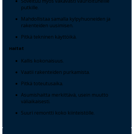
Soveltuu myös vakavasti vaurioituneille
putkille.
Mahdollistaa samalla kylpyhuoneiden ja
rakenteiden uusimisen.
Pitkä tekninen käyttöikä.
Haitat
Kallis kokonaisuus.
Vaatii rakenteiden purkamista.
Pitkä toteutusaika.
Asumishaitta merkittävä, usein muutto
väliaikaisesti.
Suuri remontti koko kiinteistölle.