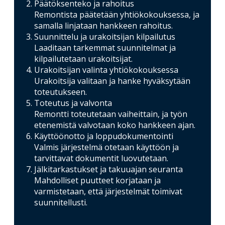
Päätöksenteko ja rahoitus
Remontista päätetään yhtiökokouksessa, ja
samalla linjataan hankkeen rahoitus.
Suunnittelu ja urakoitsijan kilpailutus
Laaditaan tarkemmat suunnitelmat ja
kilpailutetaan urakoitsijat.
Urakoitsijan valinta yhtiökokouksessa
Urakoitsija valitaan ja hanke hyväksytään
toteutukseen.
Toteutus ja valvonta
Remontti toteutetaan vaiheittain, ja työn
etenemistä valvotaan koko hankkeen ajan.
Käyttöönotto ja loppudokumentointi
Valmis järjestelmä otetaan käyttöön ja
tarvittavat dokumentit luovutetaan.
Jälkitarkastukset ja takuuajan seuranta
Mahdolliset puutteet korjataan ja
varmistetaan, että järjestelmät toimivat
suunnitellusti.