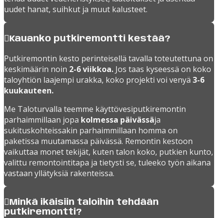
uudet hanat, suihkut ja muut kalusteet.
Kauanko putkiremontti kestää?
Putkiremontin kesto perinteisellä tavalla toteutettuna on
keskimäärin noin
2-6 viikkoa.
Jos taas kyseessä on koko
taloyhtiön laajempi urakka, koko projekti voi venyä
3-6
kuukauteen.
Me Taloturvalla teemme käyttövesiputkiremontin
parhaimmillaan jopa
kolmessa päivässä
ja
sukituskohteissakin parhaimmillaan homma on
paketissa muutamassa päivässä. Remontin kestoon
vaikuttaa monet tekijät, kuten talon koko, putkien kunto,
valittu remontointitapa ja tietysti se, tuleeko työn aikana
vastaan yllätyksiä rakenteissa.
Minkä ikäisiin taloihin tehdään
putkiremontti?