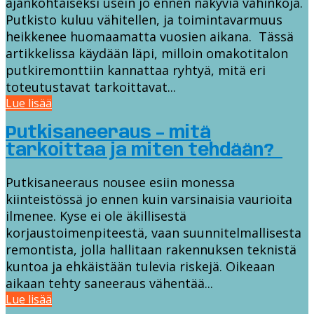
ajankohtaiseksi usein jo ennen näkyviä vahinkoja.
Putkisto kuluu vähitellen, ja toimintavarmuus
heikkenee huomaamatta vuosien aikana. Tässä
artikkelissa käydään läpi, milloin omakotitalon
putkiremonttiin kannattaa ryhtyä, mitä eri
toteutustavat tarkoittavat...
Lue lisää
Putkisaneeraus – mitä
tarkoittaa ja miten tehdään?
Putkisaneeraus nousee esiin monessa
kiinteistössä jo ennen kuin varsinaisia vaurioita
ilmenee. Kyse ei ole äkillisestä
korjaustoimenpiteestä, vaan suunnitelmallisesta
remontista, jolla hallitaan rakennuksen teknistä
kuntoa ja ehkäistään tulevia riskejä. Oikeaan
aikaan tehty saneeraus vähentää...
Lue lisää