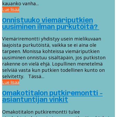
kauanko vanha...
Lue lisää
Onnistuuko viemäriputkien
uusiminen ilman purkutöitä?
Viemäriremontti yhdistyy usein mielikuvaan
laajoista purkutöistä, vaikka se ei aina ole
tarpeen. Monissa kohteissa viemäriputkien
uusiminen onnistuu sisältäpäin, jos putkiston
rakenne on vielä ehjä. Lopullinen menetelmä
selviää vasta kun putkien todellinen kunto on
selvitetty. Tässä...
Lue lisää
Omakotitalon putkiremontti -
asiantuntijan vinkit
Omakotitalon putkiremontti tulee