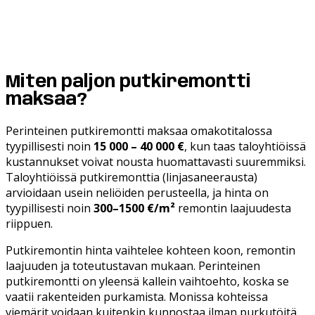
Miten paljon putkiremontti
maksaa?
Perinteinen putkiremontti maksaa omakotitalossa
tyypillisesti noin
15 000 – 40 000 €
, kun taas taloyhtiöissä
kustannukset voivat nousta huomattavasti suuremmiksi.
Taloyhtiöissä putkiremonttia (linjasaneerausta)
arvioidaan usein neliöiden perusteella, ja hinta on
tyypillisesti noin
300–1500 €/m²
remontin laajuudesta
riippuen.
Putkiremontin hinta vaihtelee kohteen koon, remontin
laajuuden ja toteutustavan mukaan. Perinteinen
putkiremontti on yleensä kallein vaihtoehto, koska se
vaatii rakenteiden purkamista. Monissa kohteissa
viemärit voidaan kuitenkin kunnostaa ilman purkutöitä