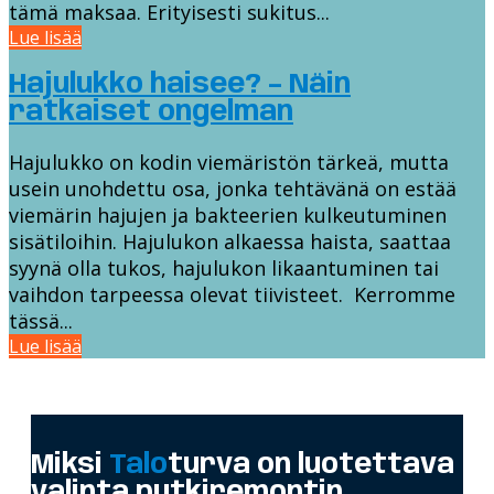
tämä maksaa. Erityisesti sukitus...
Lue lisää
Hajulukko haisee? – Näin
ratkaiset ongelman
Hajulukko on kodin viemäristön tärkeä, mutta
usein unohdettu osa, jonka tehtävänä on estää
viemärin hajujen ja bakteerien kulkeutuminen
sisätiloihin. Hajulukon alkaessa haista, saattaa
syynä olla tukos, hajulukon likaantuminen tai
vaihdon tarpeessa olevat tiivisteet. Kerromme
tässä...
Lue lisää
Miksi
Talo
turva on luotettava
valinta putkiremontin