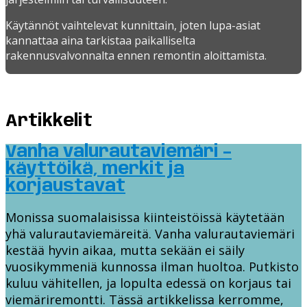
Käytännöt vaihtelevat kunnittain, joten lupa-asiat
kannattaa aina tarkistaa paikalliselta
rakennusvalvonnalta ennen remontin aloittamista.
Artikkelit
Vanha valurautaviemäri –
käyttöikä, merkit ja
korjaustavat
Monissa suomalaisissa kiinteistöissä käytetään
yhä valurautaviemäreitä. Vanha valurautaviemäri
kestää hyvin aikaa, mutta sekään ei säily
vuosikymmeniä kunnossa ilman huoltoa. Putkisto
kuluu vähitellen, ja lopulta edessä on korjaus tai
viemäriremontti. Tässä artikkelissa kerromme,