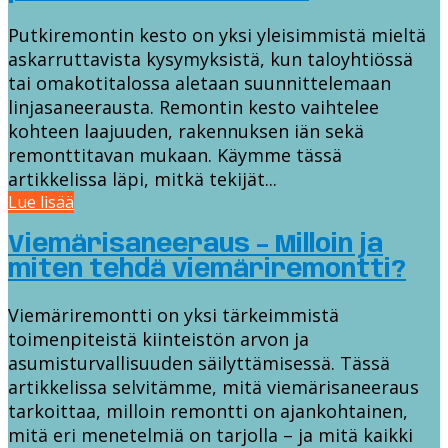
Putkiremontin kesto on yksi yleisimmistä mieltä
askarruttavista kysymyksistä, kun taloyhtiössä
tai omakotitalossa aletaan suunnittelemaan
linjasaneerausta. Remontin kesto vaihtelee
kohteen laajuuden, rakennuksen iän sekä
remonttitavan mukaan. Käymme tässä
artikkelissa läpi, mitkä tekijät...
Lue lisää
Viemärisaneeraus – Milloin ja
miten tehdä viemäriremontti?
Viemäriremontti on yksi tärkeimmistä
toimenpiteistä kiinteistön arvon ja
asumisturvallisuuden säilyttämisessä. Tässä
artikkelissa selvitämme, mitä viemärisaneeraus
tarkoittaa, milloin remontti on ajankohtainen,
mitä eri menetelmiä on tarjolla – ja mitä kaikki