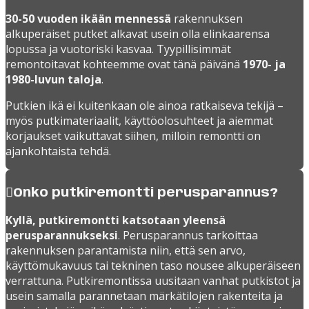
30-50 vuoden ikään mennessä
rakennuksen
alkuperäiset putket alkavat usein olla elinkaarensa
lopussa ja vuotoriski kasvaa. Tyypillisimmät
remontoitavat kohteemme ovat tänä päivänä
1970- ja
1980-luvun taloja
.
Putkien ikä ei kuitenkaan ole ainoa ratkaiseva tekijä –
myös putkimateriaalit, käyttöolosuhteet ja aiemmat
korjaukset vaikuttavat siihen, milloin remontti on
ajankohtaista tehdä.
Onko putkiremontti perusparannus?
Kyllä, putkiremontti katsotaan yleensä
perusparannukseksi
. Perusparannus tarkoittaa
rakennuksen parantamista niin, että sen arvo,
käyttömukavuus tai tekninen taso nousee alkuperäiseen
verrattuna. Putkiremontissa uusitaan vanhat putkistot ja
usein samalla parannetaan märkätilojen rakenteita ja