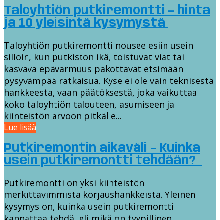
Taloyhtiön putkiremontti – hinta
ja 10 yleisintä kysymystä
Taloyhtiön putkiremontti nousee esiin usein
silloin, kun putkiston ikä, toistuvat viat tai
kasvava epävarmuus pakottavat etsimään
pysyvämpää ratkaisua. Kyse ei ole vain teknisestä
hankkeesta, vaan päätöksestä, joka vaikuttaa
koko taloyhtiön talouteen, asumiseen ja
kiinteistön arvoon pitkälle...
Lue lisää
Putkiremontin aikaväli – Kuinka
usein putkiremontti tehdään?
Putkiremontti on yksi kiinteistön
merkittävimmistä korjaushankkeista. Yleinen
kysymys on, kuinka usein putkiremontti
kannattaa tehdä, eli mikä on tyypillinen