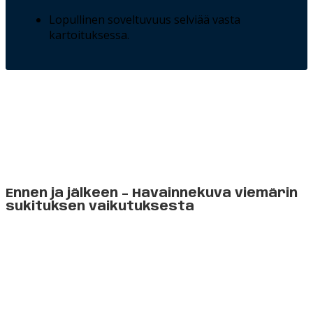
Lopullinen soveltuvuus selviää vasta
kartoituksessa.
Ennen ja jälkeen – Havainnekuva viemärin
sukituksen vaikutuksesta