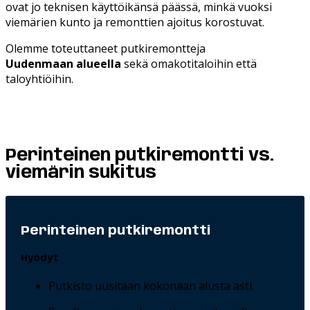
ovat jo teknisen käyttöikänsä päässä, minkä vuoksi
viemärien kunto ja remonttien ajoitus korostuvat.
Olemme toteuttaneet putkiremontteja
Uudenmaan
alueella
sekä omakotitaloihin että
taloyhtiöihin.
Perinteinen putkiremontti vs.
viemärin sukitus
Perinteinen putkiremontti
Hyödyt
Putkisto uusitaan kokonaan alusta asti.