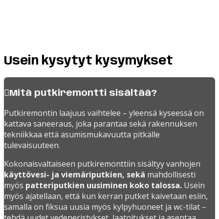
Usein kysytyt kysymykset
Mitä putkiremontti sisältää?
Putkiremontin laajuus vaihtelee – yleensä kyseessä on
kattava saneeraus, joka parantaa sekä rakennuksen
tekniikkaa että asumismukavuutta pitkälle
tulevaisuuteen.
Kokonaisvaltaiseen putkiremonttiin sisältyy vanhojen
käyttövesi- ja viemäriputkien, sekä
mahdollisesti
myös
patteriputkien uusiminen koko talossa.
Usein
myös ajatellaan, että kun kerran putket kaivetaan esiin,
samalla on fiksua uusia myös kylpyhuoneet ja wc-tilat –
tehdä uudet vedeneristykset, laatoitukset ja asentaa