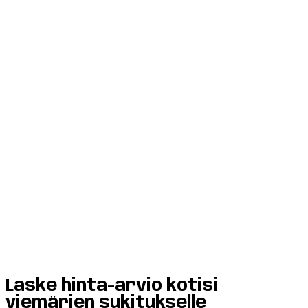
Laske
hinta-arvio kotisi
viemäri
e
n
sukitukselle