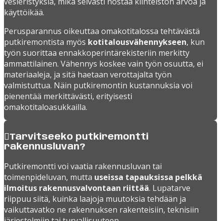
vesieristyksiä, mikä selvästi nostaa kiinteistön arvoa ja
käyttöikää.
Perusparannus oikeuttaa omakotitalossa tehtävästä
putkiremontista myös
kotitalousvähennykseen
, kun
työn suorittaa ennakkoperintärekisteriin merkitty
ammattilainen. Vähennys koskee vain työn osuutta, ei
materiaaleja, ja sitä haetaan verottajalta työn
valmistuttua. Näin putkiremontin kustannuksia voi
pienentää merkittävästi, erityisesti
omakotitaloasukkailla.
Tarvitseeko putkiremontti
rakennusluvan?
Putkiremontti voi vaatia rakennusluvan tai
toimenpideluvan, mutta
useissa tapauksissa pelkkä
ilmoitus rakennusvalvontaan riittää
. Lupatarve
riippuu siitä, kuinka laajoja muutoksia tehdään ja
vaikuttavatko ne rakennuksen rakenteisiin, teknisiin
järjestelmiin tai turvallisuuteen.