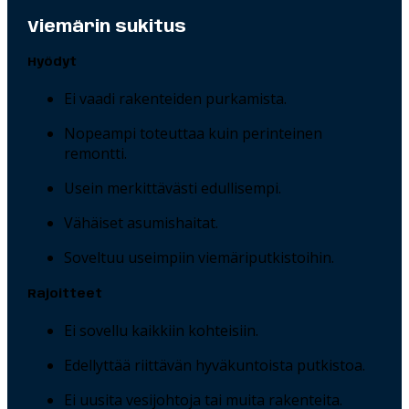
Viemärin sukitus
Hyödyt
Ei vaadi rakenteiden purkamista.
Nopeampi toteuttaa kuin perinteinen
remontti.
Usein merkittävästi edullisempi.
Vähäiset asumishaitat.
Soveltuu useimpiin viemäriputkistoihin.
Rajoitteet
Ei sovellu kaikkiin kohteisiin.
Edellyttää riittävän hyväkuntoista putkistoa.
Ei uusita vesijohtoja tai muita rakenteita.