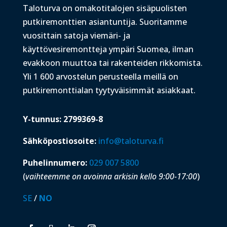
Taloturva on omakotitalojen sisäpuolisten
putkiremonttien asiantuntija. Suoritamme
vuosittain satoja viemäri- ja
käyttövesiremontteja ympäri Suomea, ilman
evakkoon muuttoa tai rakenteiden rikkomista.
Yli 1 600 arvostelun perusteella meillä on
putkiremonttialan tyytyväisimmät asiakkaat.
Y-tunnus: 2799369-8
Sähköpostiosoite:
info@taloturva.fi
Puhelinnumero:
029 007 5800
(
vaihteemme on avoinna arkisin kello 9:00-17:00
)
SE
/
NO