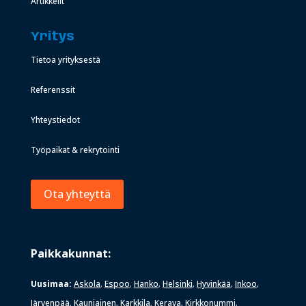
Artikkelit
Yritys
Tietoa yrityksestä
Referenssit
Yhteystiedot
Työpaikat & rekrytointi
Ota yhteyttä
Paikkakunnat:
Uusimaa:
Askola
Espoo
Hanko
Helsinki
Hyvinkää
Inkoo
,
,
,
,
,
,
Järvenpää
Kauniainen
Karkkila
Kerava
Kirkkonummi
,
,
,
,
,