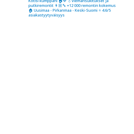
Kotisi kumppani 🏠💙
💧Viemärisukitukset ja
putkiremontit
👨🏼‍🔧 +12 000 remontin kokemus
🏠 Uusimaa - Pirkanmaa - Keski-Suomi
⭐️ 4.6/5
asiakastyytyväisyys