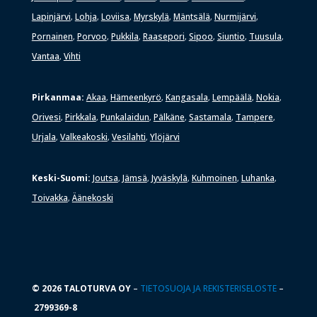
Lapinjärvi
Lohja
Loviisa
Myrskylä
Mäntsälä
Nurmijärvi
,
,
,
,
,
,
Pornainen
Porvoo
Pukkila
Raasepori
Sipoo
Siuntio
Tuusula
,
,
,
,
,
,
,
Vantaa
Vihti
,
Pirkanmaa:
Akaa
Hämeenkyrö
Kangasala
Lempäälä
Nokia
,
,
,
,
,
Orivesi
Pirkkala
Punkalaidun
Pälkäne
Sastamala
Tampere
,
,
,
,
,
,
Urjala
Valkeakoski
Vesilahti
Ylöjärvi
,
,
,
Keski-Suomi:
Joutsa
Jämsä
Jyväskylä
Kuhmoinen
Luhanka
,
,
,
,
,
Toivakka
Äänekoski
,
© 2026 TALOTURVA OY
–
TIETOSUOJA JA REKISTERISELOSTE
–
2799369-8