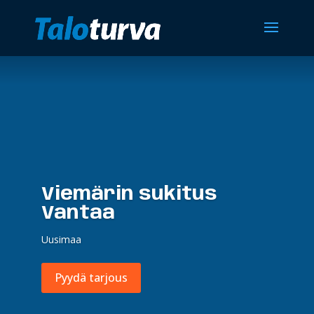
Viemärin sukitus
Vantaa
Uusimaa
Pyydä tarjous