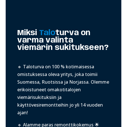
Miksi
Talo
turva on
varma valinta
viemärin sukitukseen?
🔹 Taloturva on 100 % kotimaisessa
omistuksessa oleva yritys, joka toimii
Suomessa, Ruotsissa ja Norjassa. Olemme
erikoistuneet omakotitalojen
viemärisukituksiin ja
käyttövesiremontteihin jo yli 14 vuoden
ajan!
🔹 Alamme paras remonttikokemus 🌟