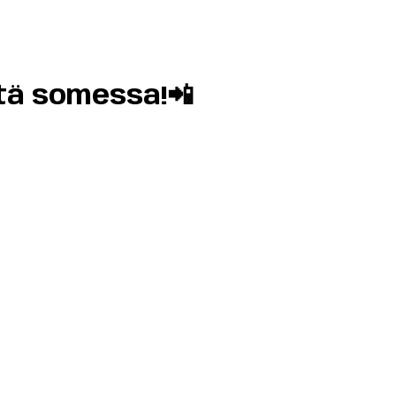
tä somessa!📲