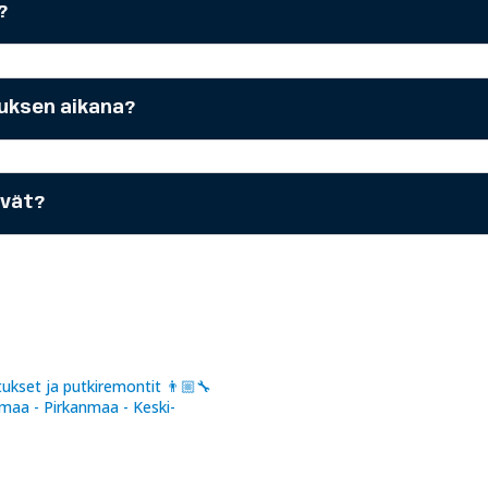
?
tuksen aikana?
ävät?
ukset ja putkiremontit
👨🏼‍🔧
maa - Pirkanmaa - Keski-