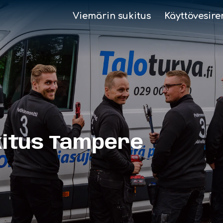
Viemärin sukitus
Käyttövesire
kitus Tampere