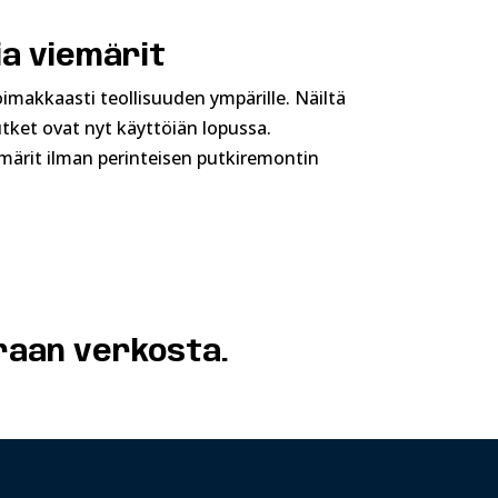
ia viemärit
oimakkaasti teollisuuden ympärille. Näiltä
utket ovat nyt käyttöiän lopussa.
märit ilman perinteisen putkiremontin
raan verkosta.