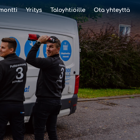
montti
Yritys
Taloyhtiöille
Ota yhteyttä