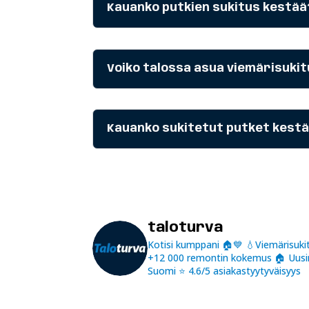
Kauanko putkien sukitus kestää
Voiko talossa asua viemärisuki
Kauanko sukitetut putket kest
taloturva
Kotisi kumppani 🏠💙
💧Viemärisukit
+12 000 remontin kokemus
🏠 Uusi
Suomi
⭐️ 4.6/5 asiakastyytyväisyys