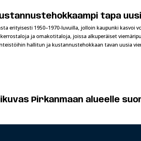
 kustannustehokkaampi tapa uus
ta erityisesti 1950–1970-luvuilla, jolloin kaupunki kasvoi v
errostaloja ja omakotitaloja, joissa alkuperäiset viemärip
teistöihin hallitun ja kustannustehokkaan tavan uusia vie
ikuvas Pirkanmaan alueelle suo