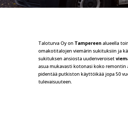
Taloturva Oy on
Tampereen
alueella toi
omakotitalojen viemärin sukituksiin ja k
sukituksen ansiosta uudenveroiset
viemä
asua mukavasti kotonasi koko remontin a
pidentää putkiston käyttöikää jopa 50 vuot
tulevaisuuteen.