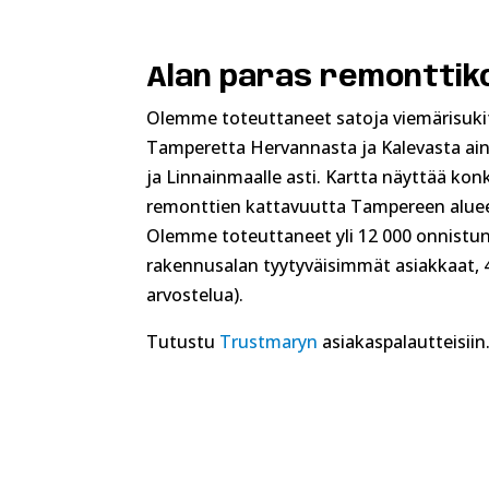
Alan paras remontti
Olemme toteuttaneet satoja viemärisuki
Tamperetta Hervannasta ja Kalevasta ain
ja Linnainmaalle asti. Kartta näyttää kon
remonttien kattavuutta Tampereen aluee
Olemme toteuttaneet yli 12 000 onnistun
r
akennusalan tyytyväisimmät asiakkaat, 4
arvostelua).
Tutustu
Trustmaryn
asiakaspalautteisiin