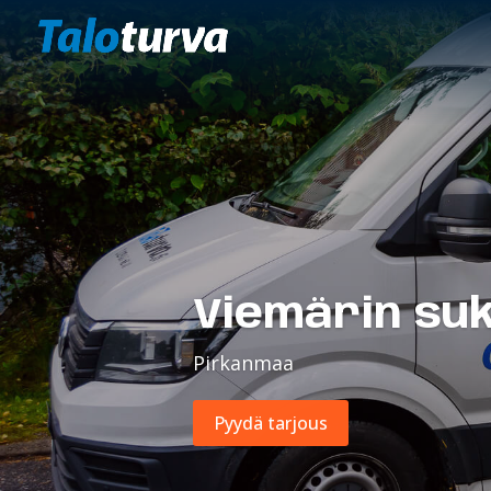
Viemärin su
Pirkanmaa
Pyydä tarjous