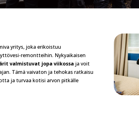
miva yritys, joka erikoistuu
äyttövesi-remontteihin. Nykyaikaisen
rit valmistuvat jopa viikossa
ja voit
jan. Tämä vaivaton ja tehokas ratkaisu
ta ja turvaa kotisi arvon pitkälle