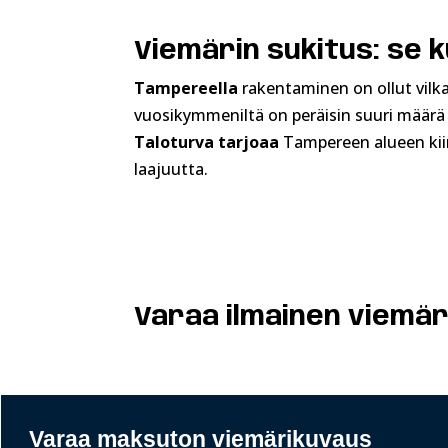
Viemärin sukitus: se
Tampereella
rakentaminen on ollut vilkas
vuosikymmeniltä on peräisin suuri määrä k
Taloturva tarjoaa
Tampereen alueen kiin
laajuutta.
Varaa ilmainen viemär
Varaa maksuton viemärikuvaus