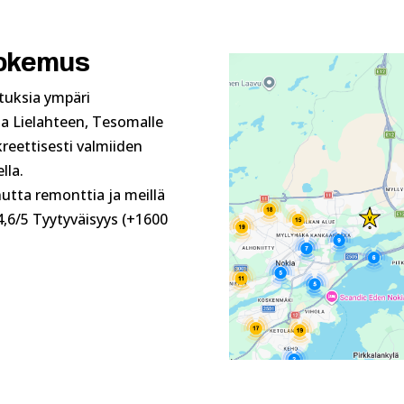
kokemus
tuksia ympäri
a Lielahteen, Tesomalle
kreettisesti valmiiden
lla.
utta remonttia ja meillä
,6/5 Tyytyväisyys (+1600
.