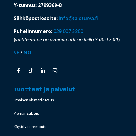
Y-tunnus: 2799369-8
Sähköpostiosoite:
info@taloturva.fi
Puhelinnumero:
029 007 5800
(
vaihteemme on avoinna arkisin kello 9:00-17:00
)
SE
/
NO
Tuotteet ja palvelut
ilmainen viemärikuvaus
Viemärisukitus
Käyttövesiremontti