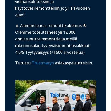
viemärisukituksiin ja
käyttövesiremontteihin jo yli 14 vuoden
ajan!
🔹 Alamme paras remonttikokemus 🌟
Olemme toteuttaneet yli 12 000
onnistunutta remonttia ja meillä
r
akennusalan tyytyväisimmät asiakkaat,
4,6/5 Tyytyväisyys (+1600 arvostelua).
Tutustu
Trustmaryn
asiakaspalautteisiin.