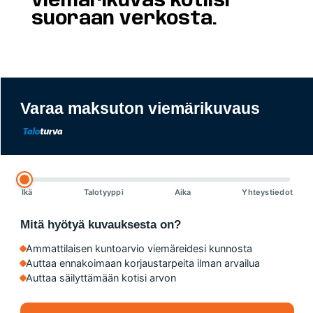
viemärikuvas kotiisi
suoraan verkosta.
Varaa maksuton viemärikuvaus
Ikä
Talotyyppi
Aika
Yhteystiedot
Mitä hyötyä kuvauksesta on?
Ammattilaisen kuntoarvio viemäreidesi kunnosta
Auttaa ennakoimaan korjaustarpeita ilman arvailua
Auttaa säilyttämään kotisi arvon