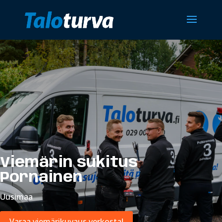
Viemärin sukitus
Pornainen
Uusimaa
Varaa viemärikuvaus verkosta!