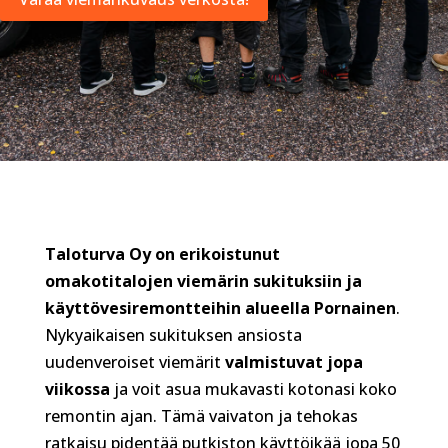
Taloturva Oy on erikoistunut
omakotitalojen viemärin sukituksiin ja
käyttövesiremontteihin alueella Pornainen
.
Nykyaikaisen sukituksen ansiosta
uudenveroiset viemärit
valmistuvat jopa
viikossa
ja voit asua mukavasti kotonasi koko
remontin ajan. Tämä vaivaton ja tehokas
ratkaisu pidentää putkiston käyttöikää jopa 50