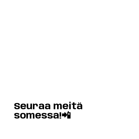
Load More
Follow on Instagram
Seuraa meitä
somessa!📲