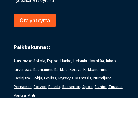
Työpaikat & rekrytointi
Ota yhteyttä
Paikkakunnat:
Uusimaa:
Askola
Espoo
Hanko
Helsinki
Hyvinkää
Inkoo
,
,
,
,
,
,
Järvenpää
Kauniainen
Karkkila
Kerava
Kirkkonummi
,
,
,
,
,
Lapinjärvi
Lohja
Loviisa
Myrskylä
Mäntsälä
Nurmijärvi
,
,
,
,
,
,
Pornainen
Porvoo
Pukkila
Raasepori
Sipoo
Siuntio
Tuusula
,
,
,
,
,
,
,
Vantaa
Vihti
,
Pirkanmaa:
Akaa
Hämeenkyrö
Kangasala
Lempäälä
Nokia
,
,
,
,
,
Orivesi
Pirkkala
Punkalaidun
Pälkäne
Sastamala
Tampere
,
,
,
,
,
,
Urjala
Valkeakoski
Vesilahti
Ylöjärvi
,
,
,