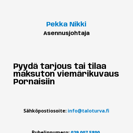
Pekka Nikki
Asennusjohtaja
Pyydä tarjous tai tilaa
maksuton viemärikuvaus
Pornaisiin
Sähköpostiosoite:
info@taloturva.fi
Puhelinnumero:
029 007 5800