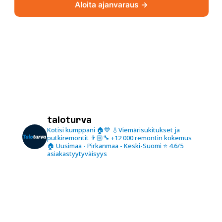
Aloita ajanvaraus →
taloturva
Kotisi kumppani 🏠💙
💧Viemärisukitukset ja
putkiremontit
👨🏼‍🔧 +12 000 remontin kokemus
🏠 Uusimaa - Pirkanmaa - Keski-Suomi
⭐️ 4.6/5
asiakastyytyväisyys