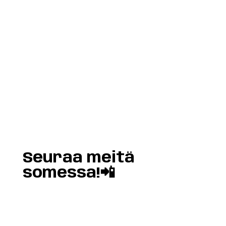
Load More
Follow on Instagram
Seuraa meitä
somessa!📲