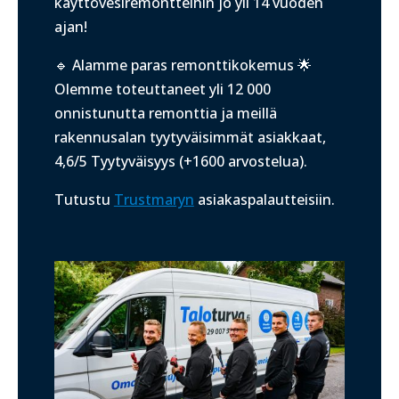
käyttövesiremontteihin jo yli 14 vuoden
ajan!
🔹 Alamme paras remonttikokemus 🌟
Olemme toteuttaneet yli 12 000
onnistunutta remonttia ja meillä
r
akennusalan tyytyväisimmät asiakkaat,
4,6/5 Tyytyväisyys (+1600 arvostelua).
Tutustu
Trustmaryn
asiakaspalautteisiin.