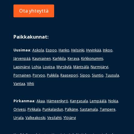
Ota yhteyttä
Paikkakunnat:
Uusimaa:
Askola
Espoo
Hanko
Helsinki
Hyvinkää
Inkoo
,
,
,
,
,
,
Järvenpää
Kauniainen
Karkkila
Kerava
Kirkkonummi
,
,
,
,
,
Lapinjärvi
Lohja
Loviisa
Myrskylä
Mäntsälä
Nurmijärvi
,
,
,
,
,
,
Pornainen
Porvoo
Pukkila
Raasepori
Sipoo
Siuntio
Tuusula
,
,
,
,
,
,
,
Vantaa
Vihti
,
Pirkanmaa:
Akaa
Hämeenkyrö
Kangasala
Lempäälä
Nokia
,
,
,
,
,
Orivesi
Pirkkala
Punkalaidun
Pälkäne
Sastamala
Tampere
,
,
,
,
,
,
Urjala
Valkeakoski
Vesilahti
Ylöjärvi
,
,
,