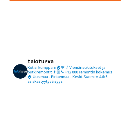
taloturva
Kotisi kumppani 🏠💙
💧Viemärisukitukset ja
putkiremontit
👨🏼‍🔧 +12 000 remontin kokemus
🏠 Uusimaa - Pirkanmaa - Keski-Suomi
⭐️ 4.6/5
asiakastyytyväisyys