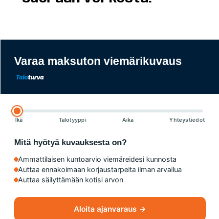
Varaa maksuton viemärikuvaus
Ikä
Talotyyppi
Aika
Yhteystiedot
Mitä hyötyä kuvauksesta on?
Ammattilaisen kuntoarvio viemäreidesi kunnosta
Auttaa ennakoimaan korjaustarpeita ilman arvailua
Auttaa säilyttämään kotisi arvon
Aloita ajanvaraus →