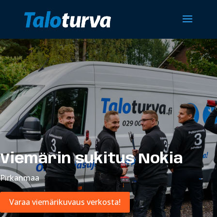
Viemärin sukitus Nokia
Pirkanmaa
Varaa viemärikuvaus verkosta!