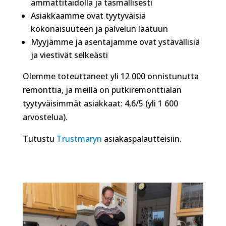
ammattitaidolla ja täsmällisesti
Asiakkaamme ovat tyytyväisiä
kokonaisuuteen ja palvelun laatuun
Myyjämme ja asentajamme ovat ystävällisiä
ja viestivät selkeästi
Olemme toteuttaneet yli 12 000 onnistunutta
remonttia, ja meillä on putkiremonttialan
tyytyväisimmät asiakkaat: 4,6/5 (yli 1 600
arvostelua).
Tutustu
Trustmaryn
asiakaspalautteisiin.