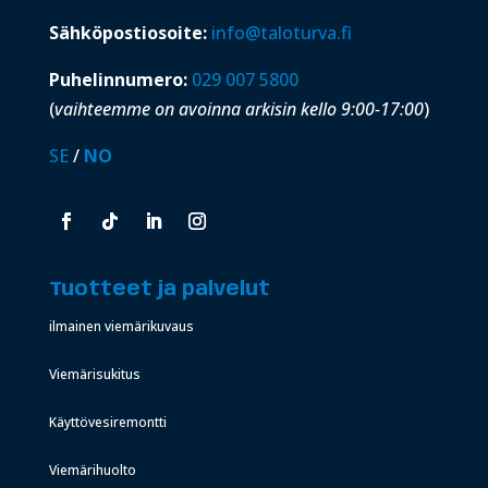
Sähköpostiosoite:
info@taloturva.fi
Puhelinnumero:
029 007 5800
(
vaihteemme on avoinna arkisin kello 9:00-17:00
)
SE
/
NO
Tuotteet ja palvelut
ilmainen viemärikuvaus
Viemärisukitus
Käyttövesiremontti
Viemärihuolto