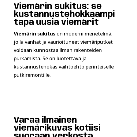
Viemärin sukitus: se
kustannustehokkaampi
tapa uusia viemärit
Viemärin sukitus
on moderni menetelmä,
jolla vanhat ja vaurioituneet viemäriputket
voidaan kunnostaa ilman rakenteiden
purkamista. Se on luotettava ja
kustannustehokas vaihtoehto perinteiselle
putkiremontille.
Varaa ilmainen
viemärikuvas kotiisi
suoraan verkosta.