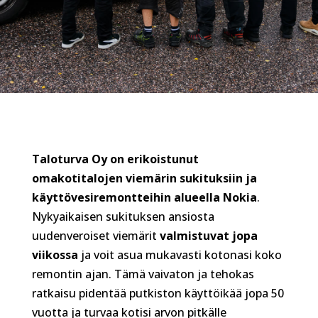
Taloturva Oy on erikoistunut
omakotitalojen viemärin sukituksiin ja
käyttövesiremontteihin alueella Nokia
.
Nykyaikaisen sukituksen ansiosta
uudenveroiset viemärit
valmistuvat jopa
viikossa
ja voit asua mukavasti kotonasi koko
remontin ajan. Tämä vaivaton ja tehokas
ratkaisu pidentää putkiston käyttöikää jopa 50
vuotta ja turvaa kotisi arvon pitkälle