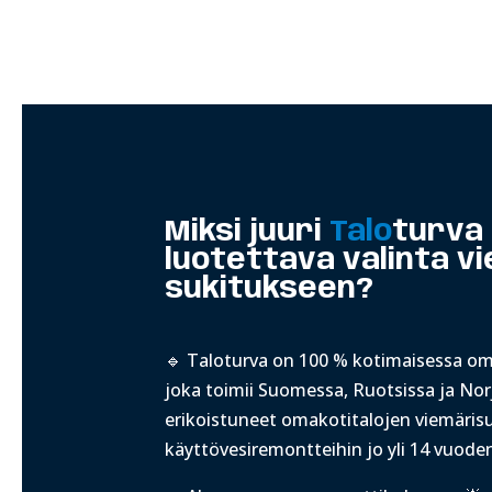
Miksi juuri
Talo
turva
luotettava valinta v
sukitukseen?
🔹 Taloturva on 100 % kotimaisessa omi
joka toimii Suomessa, Ruotsissa ja No
erikoistuneet omakotitalojen viemärisu
käyttövesiremontteihin jo yli 14 vuoden