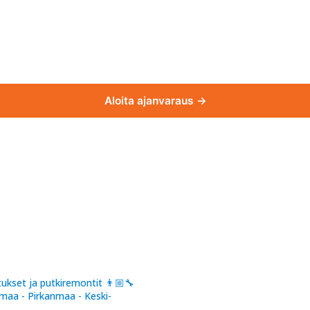
Aloita ajanvaraus →
ukset ja putkiremontit
👨🏼‍🔧
maa - Pirkanmaa - Keski-