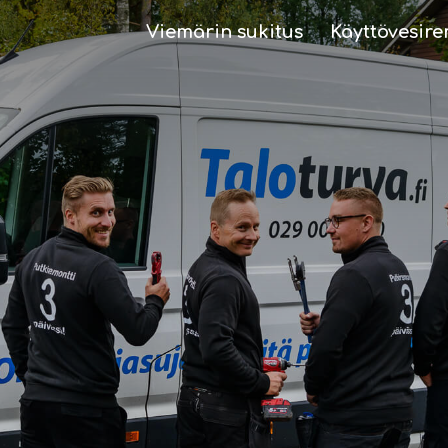
Viemärin sukitus
Käyttövesire