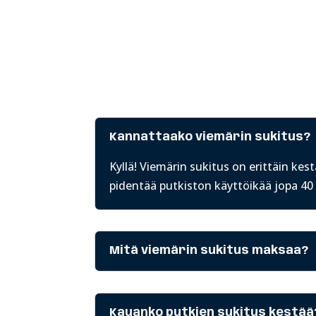
Kannattaako viemärin sukitus?
Kyllä! Viemärin
sukitus
on erittäin kest
pidentää putkiston käyttöikää jopa 40
Mitä viemärin sukitus maksaa?
Kauanko putkien sukitus kestää