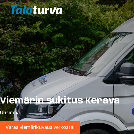
Viemärin sukitus Kerava
Uusimaa
Varaa viemärikuvaus verkosta!