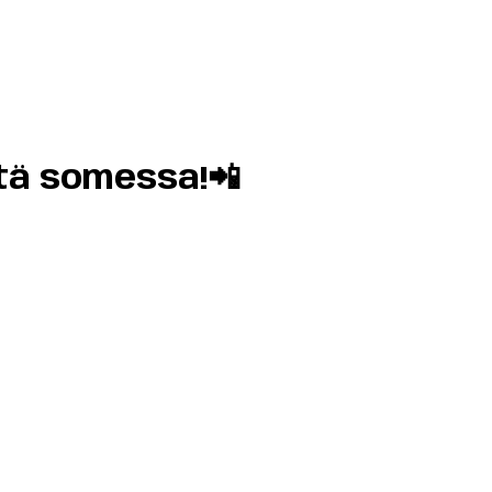
tä somessa!📲