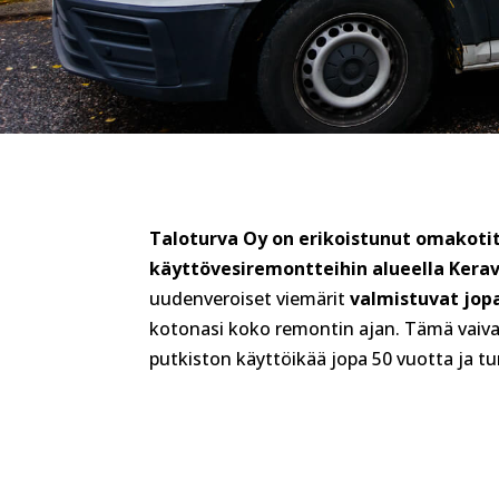
Taloturva Oy on erikoistunut omakotit
käyttövesiremontteihin alueella Kera
uudenveroiset viemärit
valmistuvat jopa
kotonasi koko remontin ajan. Tämä vaiva
putkiston käyttöikää jopa 50 vuotta ja tur