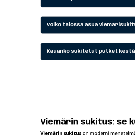
Voiko talossa asua viemärisuki
Kauanko sukitetut putket kest
Viemärin sukitus: se
Viemärin sukitus
on moderni menetelmä, 