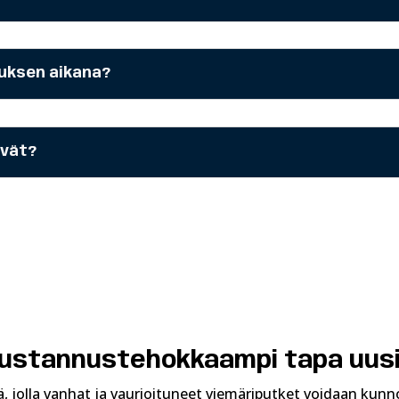
tuksen aikana?
ävät?
 kustannustehokkaampi tapa uus
jolla vanhat ja vaurioituneet viemäriputket voidaan kunn