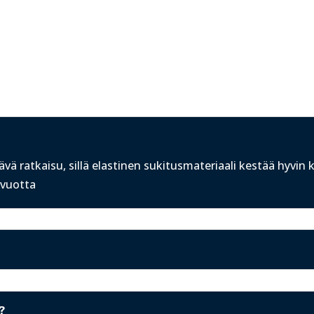
ävä ratkaisu, sillä elastinen
sukitusmateriaali
kestää hyvin k
 vuotta
?