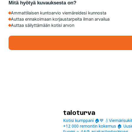
Mitä hyötyä kuvauksesta on?
Ammattilaisen kuntoarvio viemäreidesi kunnosta
Auttaa ennakoimaan korjaustarpeita ilman arvailua
Auttaa säilyttämään kotisi arvon
taloturva
Kotisi kumppani 🏠💙
💧Viemärisukit
+12 000 remontin kokemus
🏠 Uusi
Suomi
⭐️ 4.6/5 asiakastyytyväisyys