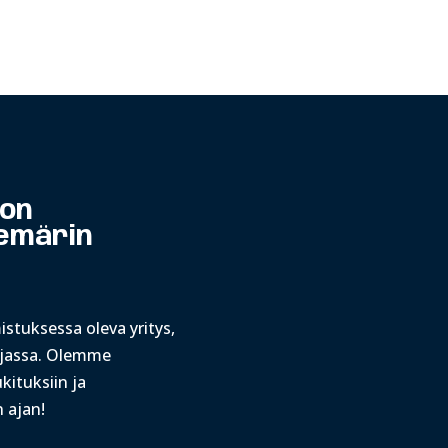
 on
iemärin
stuksessa oleva yritys,
rjassa. Olemme
kituksiin ja
 ajan!